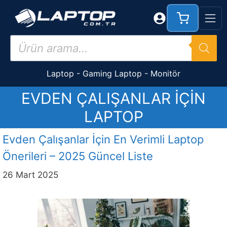
İçeriğe
atla
Products
search
Laptop
-
Gaming Laptop
-
Monitör
EVDEN ÇALIŞANLAR IÇIN
LAPTOP
Evden Çalışanlar İçin En Verimli Laptop
Önerileri – 2025 Güncel Liste
26 Mart 2025