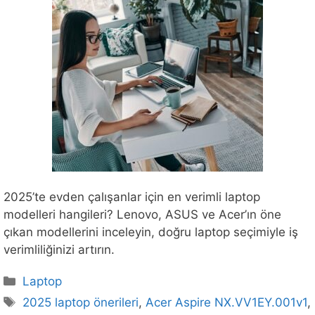
2025’te evden çalışanlar için en verimli laptop
modelleri hangileri? Lenovo, ASUS ve Acer’ın öne
çıkan modellerini inceleyin, doğru laptop seçimiyle iş
verimliliğinizi artırın.
Kategoriler
Laptop
Etiketler
2025 laptop önerileri
,
Acer Aspire NX.VV1EY.001v1
,