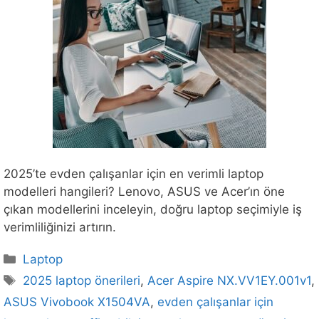
2025’te evden çalışanlar için en verimli laptop
modelleri hangileri? Lenovo, ASUS ve Acer’ın öne
çıkan modellerini inceleyin, doğru laptop seçimiyle iş
verimliliğinizi artırın.
Kategoriler
Laptop
Etiketler
2025 laptop önerileri
,
Acer Aspire NX.VV1EY.001v1
,
ASUS Vivobook X1504VA
,
evden çalışanlar için