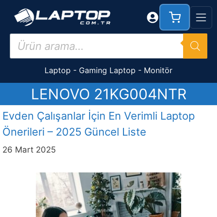
İçeriğe
atla
Products
search
Laptop
-
Gaming Laptop
-
Monitör
LENOVO 21KG004NTR
Evden Çalışanlar İçin En Verimli Laptop
Önerileri – 2025 Güncel Liste
26 Mart 2025