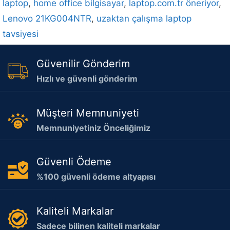
laptop
,
home office bilgisayar
,
laptop.com.tr öneriyor
,
Lenovo 21KG004NTR
,
uzaktan çalışma laptop
tavsiyesi
Güvenilir Gönderim
Hızlı ve güvenli gönderim
Müşteri Memnuniyeti
Memnuniyetiniz Önceliğimiz
Güvenli Ödeme
%100 güvenli ödeme altyapısı
Kaliteli Markalar
Sadece bilinen kaliteli markalar