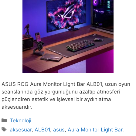
ASUS ROG Aura Monitor Light Bar ALB01, uzun oyun
seanslarında göz yorgunluğunu azaltıp atmosferi
güçlendiren estetik ve işlevsel bir aydınlatma
aksesuarıdır.
Kategoriler
Teknoloji
Etiketler
aksesuar
,
ALB01
,
asus
,
Aura Monitor Light Bar
,