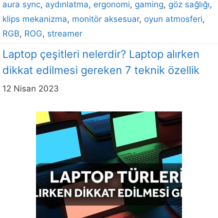
aura sync
,
aydınlatma
,
ergonomi
,
gaming
,
göz sağlığı
,
klips mekanizma
,
monitör aksesuar
,
oyun atmosferi
,
RGB
,
ROG
,
streamer
Laptop çeşitleri nelerdir? Laptop alırken
dikkat edilmesi gereken 7 teknik özellik
12 Nisan 2023