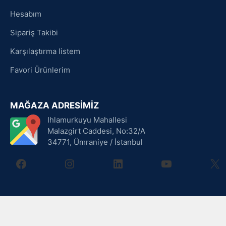
Hesabım
Sipariş Takibi
Karşılaştırma listem
Favori Ürünlerim
MAĞAZA ADRESİMİZ
Ihlamurkuyu Mahallesi
Malazgirt Caddesi, No:32/A
34771, Ümraniye / İstanbul
facebook
instagram
linkedin
youtube
X