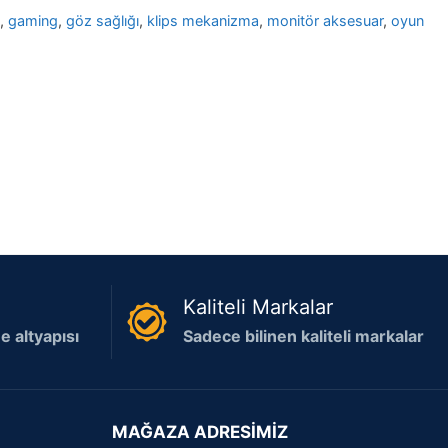
i
,
gaming
,
göz sağlığı
,
klips mekanizma
,
monitör aksesuar
,
oyun
Kaliteli Markalar
 altyapısı
Sadece bilinen kaliteli markalar
MAĞAZA ADRESİMİZ