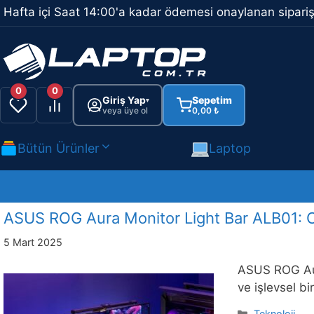
İçeriğe
Hafta içi Saat 14:00'a kadar ödemesi onaylanan sipariş
atla
0
0
Giriş Yap
Sepetim
▾
veya üye ol
0,00
₺
Bütün Ürünler
Laptop
ASUS ROG Aura Monitor Light Bar ALB01: 
5 Mart 2025
ASUS ROG Aur
ve işlevsel bi
Kategoriler
Teknoloji