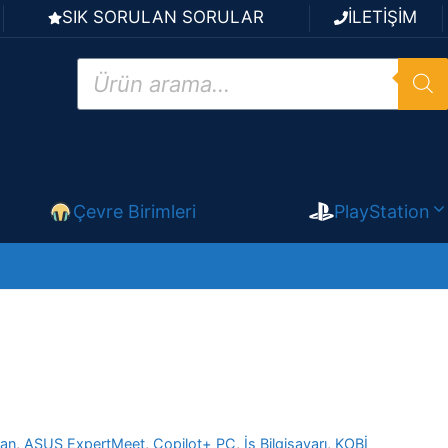
SIK SORULAN SORULAR
İLETİŞİM
Products
search
Çevre Birimleri
PlayStation
ian
,
ASUS ExpertMeet
,
Copilot+ PC
,
İş Bilgisayarı
,
KOBİ