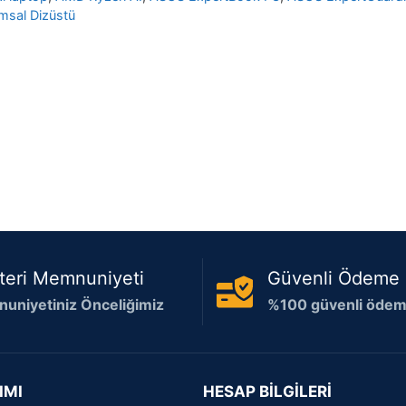
msal Dizüstü
teri Memnuniyeti
Güvenli Ödeme
uniyetiniz Önceliğimiz
%100 güvenli ödeme
IMI
HESAP BİLGİLERİ