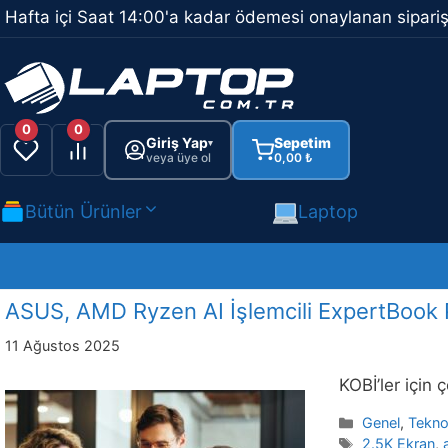
İçeriğe
Hafta içi Saat 14:00'a kadar ödemesi onaylanan sipariş
atla
0
0
Giriş Yap
Sepetim
▾
veya üye ol
0,00
₺
Bütün Ürünler
Laptop
ASUS, AMD Ryzen AI İşlemcili ExpertBook 
11 Ağustos 2025
KOBİ’ler için
Kategoriler
Genel
,
Teknol
Etiketler
2.5K Ekran
,