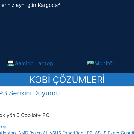
leriniz aynı gün Kargoda*
Gaming Laptop
Monitör
KOBİ ÇÖZÜMLERI
P3 Serisini Duyurdu
 çok yönlü Copilot+ PC
oji
ai laptop
,
AMD Ryzen AI
,
ASUS ExpertBook P3
,
ASUS ExpertGuard