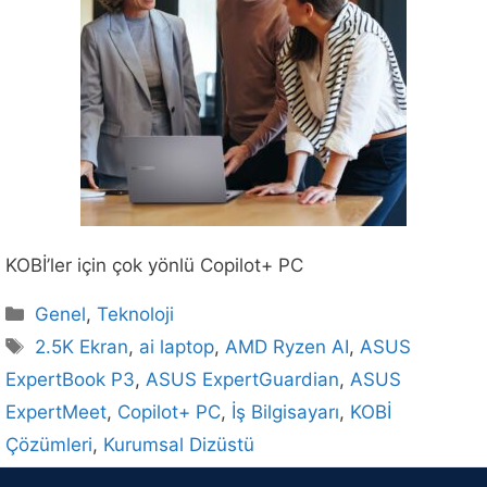
KOBİ’ler için çok yönlü Copilot+ PC
Kategoriler
Genel
,
Teknoloji
Etiketler
2.5K Ekran
,
ai laptop
,
AMD Ryzen AI
,
ASUS
ExpertBook P3
,
ASUS ExpertGuardian
,
ASUS
ExpertMeet
,
Copilot+ PC
,
İş Bilgisayarı
,
KOBİ
Çözümleri
,
Kurumsal Dizüstü