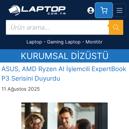
İçeriğe
atla
Products
search
Laptop
-
Gaming Laptop
-
Monitör
KURUMSAL DIZÜSTÜ
ASUS, AMD Ryzen AI İşlemcili ExpertBook
P3 Serisini Duyurdu
11 Ağustos 2025