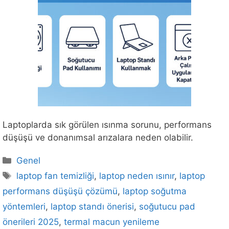
Laptoplarda sık görülen ısınma sorunu, performans
düşüşü ve donanımsal arızalara neden olabilir.
Kategoriler
Genel
Etiketler
laptop fan temizliği
,
laptop neden ısınır
,
laptop
performans düşüşü çözümü
,
laptop soğutma
yöntemleri
,
laptop standı önerisi
,
soğutucu pad
önerileri 2025
,
termal macun yenileme