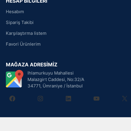
HESAP BİLGİLERİ
Hesabım
Sipariş Takibi
Karşılaştırma listem
Favori Ürünlerim
MAĞAZA ADRESİMİZ
Ihlamurkuyu Mahallesi
Malazgirt Caddesi, No:32/A
34771, Ümraniye / İstanbul
facebook
instagram
linkedin
youtube
X