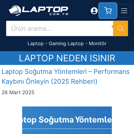
İçeriğe
atla
Products
search
Laptop
-
Gaming Laptop
-
Monitör
LAPTOP NEDEN ISINIR
Laptop Soğutma Yöntemleri – Performans
Kaybını Önleyin (2025 Rehberi)
26 Mart 2025