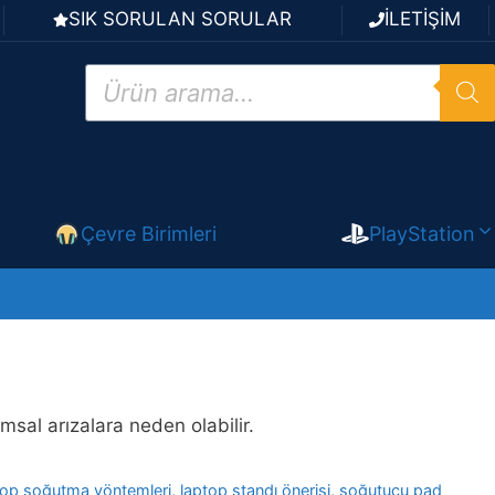
SIK SORULAN SORULAR
İLETİŞİM
Products
search
Çevre Birimleri
PlayStation
sal arızalara neden olabilir.
top soğutma yöntemleri
,
laptop standı önerisi
,
soğutucu pad