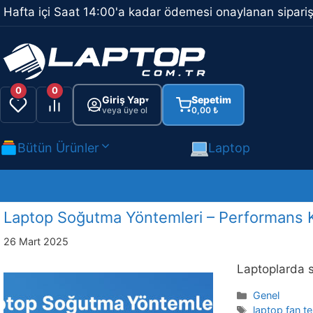
İçeriğe
Hafta içi Saat 14:00'a kadar ödemesi onaylanan sipariş
atla
0
0
Giriş Yap
Sepetim
▾
veya üye ol
0,00
₺
Bütün Ürünler
Laptop
Laptop Soğutma Yöntemleri – Performans K
26 Mart 2025
Laptoplarda s
Kategoriler
Genel
Etiketler
laptop fan te