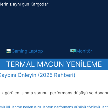
leriniz aynı gün Kargoda*
Gaming Laptop
Monitör
TERMAL MACUN YENILEME
aybını Önleyin (2025 Rehberi)
ık görülen ısınma sorunu, performans düşüşü ve donanım
mizliği
,
laptop neden ısınır
,
laptop performans düşüşü çözümü
,
lap