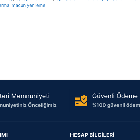
ermal macun yenileme
teri Memnuniyeti
Güvenli Ödeme
uniyetiniz Önceliğimiz
%100 güvenli ödeme
IMI
HESAP BİLGİLERİ