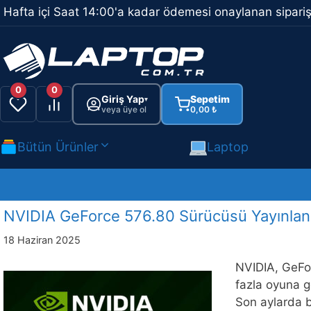
İçeriğe
Hafta içi Saat 14:00'a kadar ödemesi onaylanan sipariş
atla
0
0
Giriş Yap
Sepetim
▾
veya üye ol
0,00
₺
Bütün Ürünler
Laptop
NVIDIA GeForce 576.80 Sürücüsü Yayınlandı
18 Haziran 2025
NVIDIA, GeFor
fazla oyuna ge
Son aylarda b