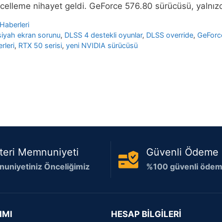
elleme nihayet geldi. GeForce 576.80 sürücüsü, yalnızca 
Haberleri
siyah ekran sorunu
,
DLSS 4 destekli oyunlar
,
DLSS override
,
GeForc
rleri
,
RTX 50 serisi
,
yeni NVIDIA sürücüsü
teri Memnuniyeti
Güvenli Ödeme
uniyetiniz Önceliğimiz
%100 güvenli ödeme
IMI
HESAP BİLGİLERİ