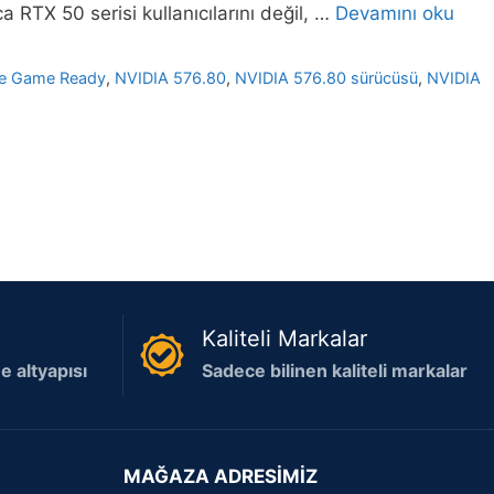
RTX 50 serisi kullanıcılarını değil, …
Devamını oku
e Game Ready
,
NVIDIA 576.80
,
NVIDIA 576.80 sürücüsü
,
NVIDIA
Kaliteli Markalar
 altyapısı
Sadece bilinen kaliteli markalar
MAĞAZA ADRESİMİZ