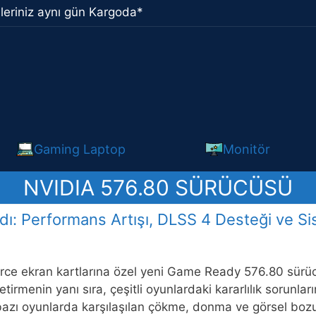
leriniz aynı gün Kargoda*
Gaming Laptop
Monitör
NVIDIA 576.80 SÜRÜCÜSÜ
: Performans Artışı, DLSS 4 Desteği ve Sist
ce ekran kartlarına özel yeni Game Ready 576.80 sürüc
tirmenin yanı sıra, çeşitli oyunlardaki kararlılık sorunla
azı oyunlarda karşılaşılan çökme, donma ve görsel bozu