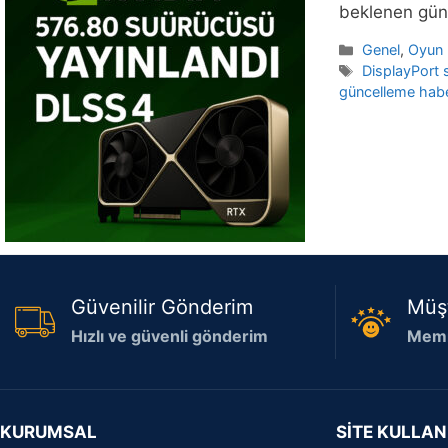
beklenen günc
Kategoriler
Genel
,
Oyun 
Etiketler
DisplayPort 
güncelleme habe
Güvenilir Gönderim
Müş
Hızlı ve güvenli gönderim
Memn
KURUMSAL
SİTE KULLAN