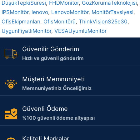
DüşükTepkiSüresi
,
FHDMonitör
,
GözKorumaTeknolojisi
,
IPSMonitör
,
lenovo
,
LenovoMonitör
,
MonitörTavsiyesi
,
OfisEkipmanları
,
OfisMonitörü
,
ThinkVisionS25e30
,
UygunFiyatlıMonitör
,
VESAUyumluMonitör
Güvenilir Gönderim
Hızlı ve güvenli gönderim
Müşteri Memnuniyeti
Memnuniyetiniz Önceliğimiz
Güvenli Ödeme
%100 güvenli ödeme altyapısı
Kaliteli Markalar