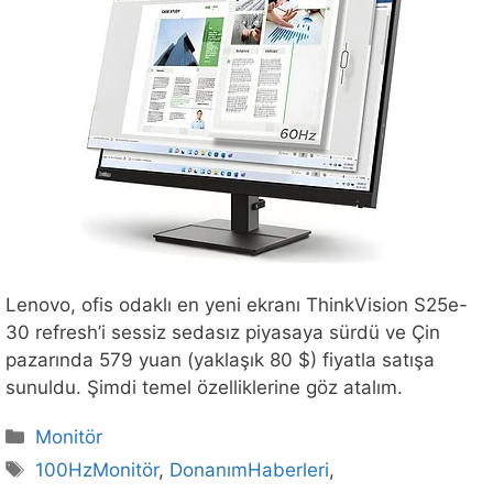
Lenovo, ofis odaklı en yeni ekranı ThinkVision S25e-
30 refresh’i sessiz sedasız piyasaya sürdü ve Çin
pazarında 579 yuan (yaklaşık 80 $) fiyatla satışa
sunuldu. Şimdi temel özelliklerine göz atalım.
Kategoriler
Monitör
Etiketler
100HzMonitör
,
DonanımHaberleri
,