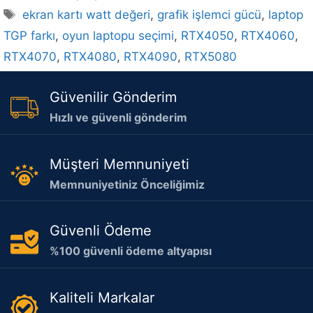
Etiketler
ekran kartı watt değeri
,
grafik işlemci gücü
,
laptop
TGP farkı
,
oyun laptopu seçimi
,
RTX4050
,
RTX4060
,
RTX4070
,
RTX4080
,
RTX4090
,
RTX5080
Güvenilir Gönderim
Hızlı ve güvenli gönderim
Müşteri Memnuniyeti
Memnuniyetiniz Önceliğimiz
Güvenli Ödeme
%100 güvenli ödeme altyapısı
Kaliteli Markalar