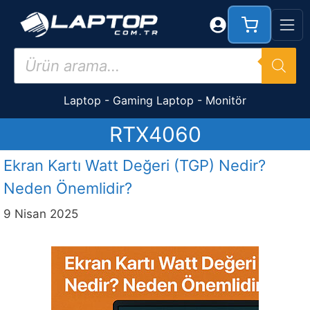
İçeriğe
atla
Products
search
Laptop
-
Gaming Laptop
-
Monitör
RTX4060
Ekran Kartı Watt Değeri (TGP) Nedir?
Neden Önemlidir?
9 Nisan 2025