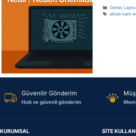
Kategoriler
Genel
,
Lapt
Etiketler
ekran kartı w
Güvenilir Gönderim
Müş
Hızlı ve güvenli gönderim
Memn
KURUMSAL
SİTE KULLAN