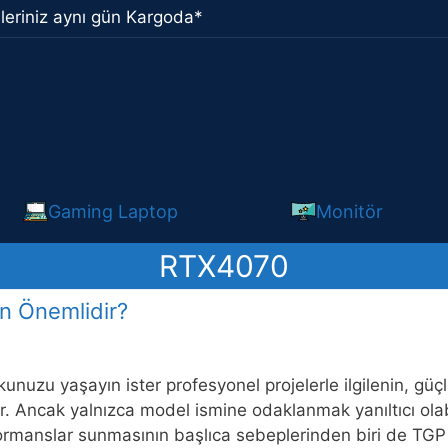
leriniz aynı gün Kargoda*
Gaming Laptop
Monitör
RTX4070
n Önemlidir?
tkunuzu yaşayın ister profesyonel projelerle ilgilenin, gü
. Ancak yalnızca model ismine odaklanmak yanıltıcı olabil
rmanslar sunmasının başlıca sebeplerinden biri de TGP 