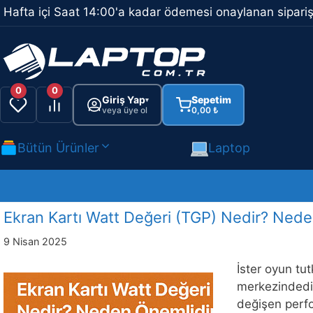
İçeriğe
Hafta içi Saat 14:00'a kadar ödemesi onaylanan sipariş
atla
0
0
Giriş Yap
Sepetim
▾
veya üye ol
0,00
₺
Bütün Ürünler
Laptop
Ekran Kartı Watt Değeri (TGP) Nedir? Nede
9 Nisan 2025
İster oyun tu
merkezindedir
değişen perfo