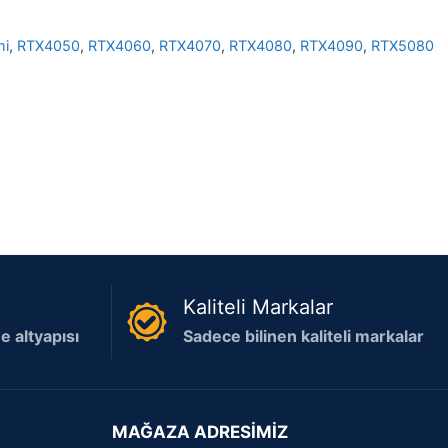
mi
,
RTX4050
,
RTX4060
,
RTX4070
,
RTX4080
,
RTX4090
,
RTX5080
Kaliteli Markalar
 altyapısı
Sadece bilinen kaliteli markalar
MAĞAZA ADRESİMİZ