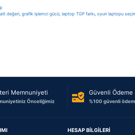
op
att değeri
,
grafik işlemci gücü
,
laptop TGP farkı
,
oyun laptopu seçi
teri Memnuniyeti
Güvenli Ödeme
uniyetiniz Önceliğimiz
%100 güvenli ödeme
IMI
HESAP BİLGİLERİ