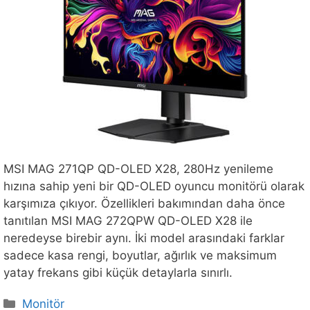
MSI MAG 271QP QD-OLED X28, 280Hz yenileme
hızına sahip yeni bir QD-OLED oyuncu monitörü olarak
karşımıza çıkıyor. Özellikleri bakımından daha önce
tanıtılan MSI MAG 272QPW QD-OLED X28 ile
neredeyse birebir aynı. İki model arasındaki farklar
sadece kasa rengi, boyutlar, ağırlık ve maksimum
yatay frekans gibi küçük detaylarla sınırlı.
Kategoriler
Monitör