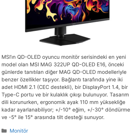
MSI’ın QD-OLED oyuncu monitör serisindeki en yeni
model olan MSI MAG 322UP QD-OLED E16, önceki
günlerde tanıtılan diğer MAG QD-OLED modelleriyle
benzer özellikler taşıyor. Bağlantı tarafında yine iki
adet HDMI 2.1 (CEC destekli), bir DisplayPort 1.4, bir
Type-C portu ve bir kulaklık çıkışı bulunuyor. Tasarım
dili korunurken, ergonomik ayak 110 mm yüksekliğe
kadar ayarlanabiliyor; +/-10° eğim, +/-30° döndürme
ve -5° ile 15° arasında tilt desteği sunuyor.
Kategoriler
Monitör