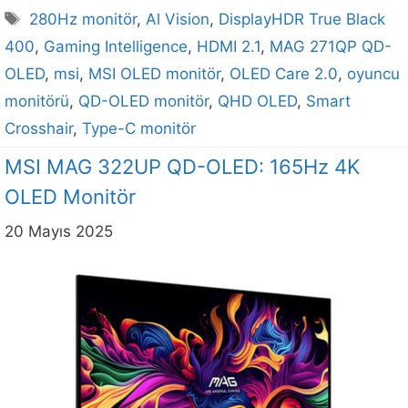
Etiketler
280Hz monitör
,
Al Vision
,
DisplayHDR True Black
400
,
Gaming Intelligence
,
HDMI 2.1
,
MAG 271QP QD-
OLED
,
msi
,
MSI OLED monitör
,
OLED Care 2.0
,
oyuncu
monitörü
,
QD-OLED monitör
,
QHD OLED
,
Smart
Crosshair
,
Type-C monitör
MSI MAG 322UP QD-OLED: 165Hz 4K
OLED Monitör
20 Mayıs 2025