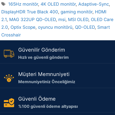
Etiketler
165Hz monitör
,
4K OLED monitör
,
Adaptive-Sync
,
DisplayHDR True Black 400
,
gaming monitör
,
HDMI
2.1
,
MAG 322UP QD-OLED
,
msi
,
MSI OLED
,
OLED Care
2.0
,
Optix Scope
,
oyuncu monitörü
,
QD-OLED
,
Smart
Crosshair
Güvenilir Gönderim
Hızlı ve güvenli gönderim
Müşteri Memnuniyeti
Memnuniyetiniz Önceliğimiz
Güvenli Ödeme
%100 güvenli ödeme altyapısı