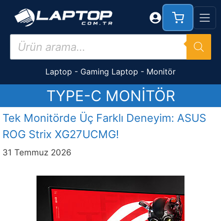
İçeriğe
atla
Products
search
Laptop
-
Gaming Laptop
-
Monitör
TYPE-C MONITÖR
Tek Monitörde Üç Farklı Deneyim: ASUS
ROG Strix XG27UCMG!
31 Temmuz 2026