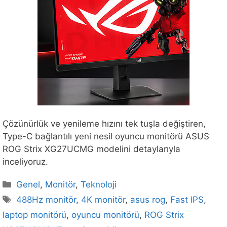
Çözünürlük ve yenileme hızını tek tuşla değiştiren,
Type-C bağlantılı yeni nesil oyuncu monitörü ASUS
ROG Strix XG27UCMG modelini detaylarıyla
inceliyoruz.
Kategoriler
Genel
,
Monitör
,
Teknoloji
Etiketler
488Hz monitör
,
4K monitör
,
asus rog
,
Fast IPS
,
laptop monitörü
,
oyuncu monitörü
,
ROG Strix