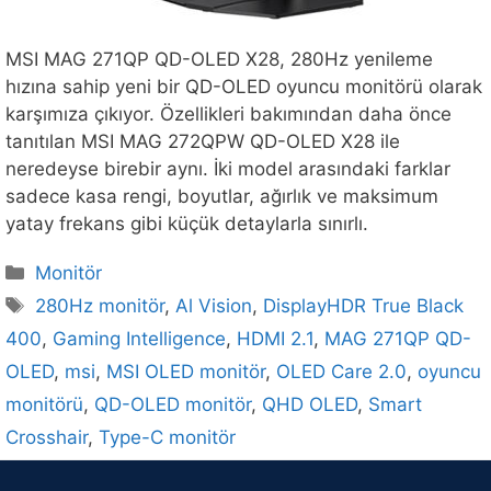
MSI MAG 271QP QD-OLED X28, 280Hz yenileme
hızına sahip yeni bir QD-OLED oyuncu monitörü olarak
karşımıza çıkıyor. Özellikleri bakımından daha önce
tanıtılan MSI MAG 272QPW QD-OLED X28 ile
neredeyse birebir aynı. İki model arasındaki farklar
sadece kasa rengi, boyutlar, ağırlık ve maksimum
yatay frekans gibi küçük detaylarla sınırlı.
Kategoriler
Monitör
Etiketler
280Hz monitör
,
Al Vision
,
DisplayHDR True Black
400
,
Gaming Intelligence
,
HDMI 2.1
,
MAG 271QP QD-
OLED
,
msi
,
MSI OLED monitör
,
OLED Care 2.0
,
oyuncu
monitörü
,
QD-OLED monitör
,
QHD OLED
,
Smart
Crosshair
,
Type-C monitör