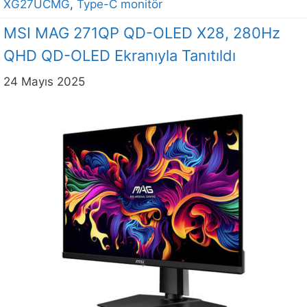
XG27UCMG
,
Type-C monitör
MSI MAG 271QP QD-OLED X28, 280Hz
QHD QD-OLED Ekranıyla Tanıtıldı
24 Mayıs 2025