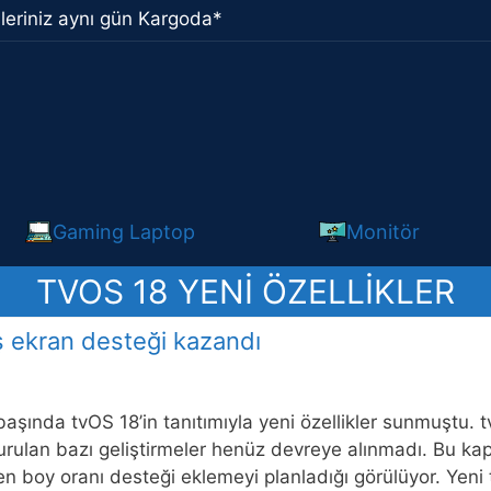
leriniz aynı gün Kargoda*
Gaming Laptop
Monitör
TVOS 18 YENI ÖZELLIKLER
ş ekran desteği kazandı
başında tvOS 18’in tanıtımıyla yeni özellikler sunmuştu. t
ulan bazı geliştirmeler henüz devreye alınmadı. Bu kap
 en boy oranı desteği eklemeyi planladığı görülüyor. Ye