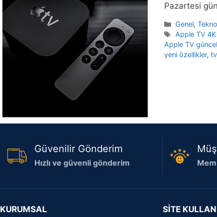
Pazartesi gün
Kategoriler
Genel
,
Teknol
Etiketler
Apple TV 4K 
Apple TV günce
yeni özellikler
,
tv
Güvenilir Gönderim
Müş
Hızlı ve güvenli gönderim
Memn
KURUMSAL
SİTE KULLAN