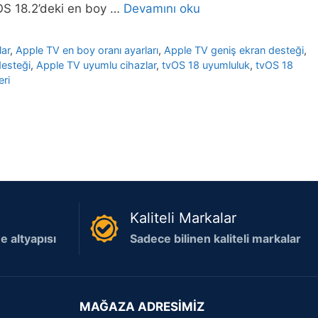
vOS 18.2’deki en boy …
Devamını oku
lar
,
Apple TV en boy oranı ayarları
,
Apple TV geniş ekran desteği
,
desteği
,
Apple TV uyumlu cihazlar
,
tvOS 18 uyumluluk
,
tvOS 18
eri
Kaliteli Markalar
 altyapısı
Sadece bilinen kaliteli markalar
MAĞAZA ADRESİMİZ