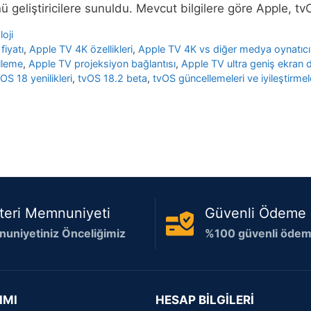
ü geliştiricilere sunuldu. Mevcut bilgilere göre Apple, t
oji
fiyatı
,
Apple TV 4K özellikleri
,
Apple TV 4K vs diğer medya oynatıcı
lleme
,
Apple TV projeksiyon bağlantısı
,
Apple TV ultra geniş ekran 
OS 18 yenilikleri
,
tvOS 18.2 beta
,
tvOS güncellemeleri ve iyileştirmel
teri Memnuniyeti
Güvenli Ödeme
uniyetiniz Önceliğimiz
%100 güvenli ödeme
IMI
HESAP BİLGİLERİ