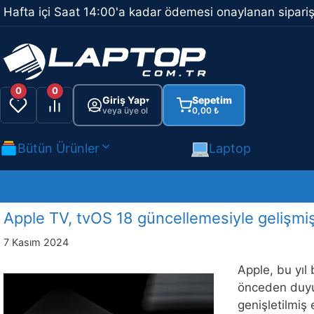
İçeriğe
Hafta içi Saat 14:00'a kadar ödemesi onaylanan sipariş
atla
0
0
Giriş Yap
Sepetim
▾
veya üye ol
0,00
₺
Bütün Ürünler
Laptop
Apple TV, tvOS 18 güncellemesiyle gelişmi
7 Kasım 2024
Apple, bu yıl 
önceden duyur
genişletilmiş