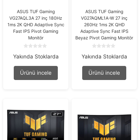
ASUS TUF Gaming
ASUS TUF Gaming
VG27AQL3A 27 inç 180Hz
VG27AQML1A-W 27 inç
1ms 2K QHD Adaptive Sync
260Hz 1ms 2K QHD
Fast IPS Pivot Gaming
Adaptive Sync Fast IPS
Monitör
Beyaz Pivot Gaming Monitör
0
0
Yakında Stoklarda
Yakında Stoklarda
o
o
u
u
t
t
o
o
Ürünü incele
Ürünü incele
f
f
5
5