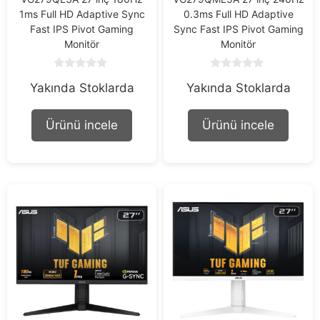
1ms Full HD Adaptive Sync
0.3ms Full HD Adaptive
Fast IPS Pivot Gaming
Sync Fast IPS Pivot Gaming
Monitör
Monitör
0
0
Yakında Stoklarda
Yakında Stoklarda
o
o
u
u
t
t
o
o
Ürünü incele
Ürünü incele
f
f
5
5