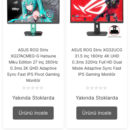
ASUS ROG Strix
ASUS ROG Strix XG32UCG
XG27ACMEG-G Hatsune
31.5 inç 160Hz 4K UHD
Miku Edition 27 inç 260Hz
0.3ms 320Hz Full HD Dual
0.3ms 2K QHD Adaptive
Mode Adaptive Sync Fast
Sync Fast IPS Pivot Gaming
IPS Gaming Monitör
Monitör
0
0
Yakında Stoklarda
Yakında Stoklarda
o
o
u
u
t
t
o
o
Ürünü incele
Ürünü incele
f
f
5
5