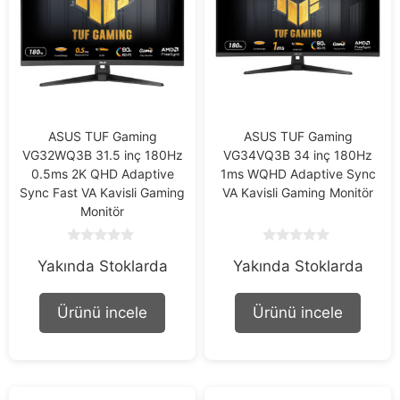
ASUS TUF Gaming
ASUS TUF Gaming
VG32WQ3B 31.5 inç 180Hz
VG34VQ3B 34 inç 180Hz
0.5ms 2K QHD Adaptive
1ms WQHD Adaptive Sync
Sync Fast VA Kavisli Gaming
VA Kavisli Gaming Monitör
Monitör
0
0
Yakında Stoklarda
Yakında Stoklarda
o
o
u
u
t
t
o
o
Ürünü incele
Ürünü incele
f
f
5
5