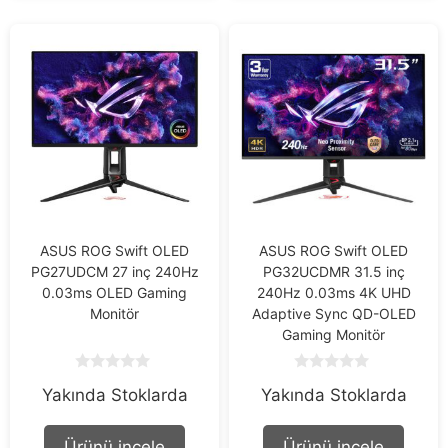
ASUS ROG Swift OLED
ASUS ROG Swift OLED
PG27UDCM 27 inç 240Hz
PG32UCDMR 31.5 inç
0.03ms OLED Gaming
240Hz 0.03ms 4K UHD
Monitör
Adaptive Sync QD-OLED
Gaming Monitör
0
0
Yakında Stoklarda
Yakında Stoklarda
o
o
u
u
t
t
o
o
Ürünü incele
Ürünü incele