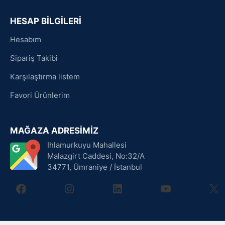
HESAP BİLGİLERİ
Hesabım
Sipariş Takibi
Karşılaştırma listem
Favori Ürünlerim
MAĞAZA ADRESİMİZ
Ihlamurkuyu Mahallesi
Malazgirt Caddesi, No:32/A
34771, Ümraniye / İstanbul
facebook
instagram
linkedin
youtube
X