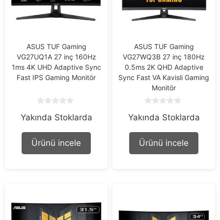
ASUS TUF Gaming
ASUS TUF Gaming
VG27UQ1A 27 inç 160Hz
VG27WQ3B 27 inç 180Hz
1ms 4K UHD Adaptive Sync
0.5ms 2K QHD Adaptive
Fast IPS Gaming Monitör
Sync Fast VA Kavisli Gaming
Monitör
0
0
Yakında Stoklarda
Yakında Stoklarda
o
o
u
u
t
t
o
o
Ürünü incele
Ürünü incele
f
f
5
5