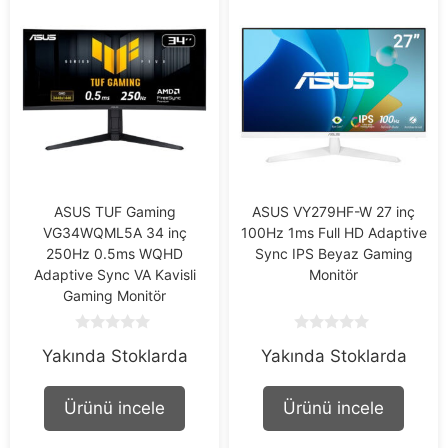
ASUS TUF Gaming
ASUS VY279HF-W 27 inç
VG34WQML5A 34 inç
100Hz 1ms Full HD Adaptive
250Hz 0.5ms WQHD
Sync IPS Beyaz Gaming
Adaptive Sync VA Kavisli
Monitör
Gaming Monitör
0
0
Yakında Stoklarda
Yakında Stoklarda
o
o
u
u
t
t
o
o
Ürünü incele
Ürünü incele
f
f
5
5