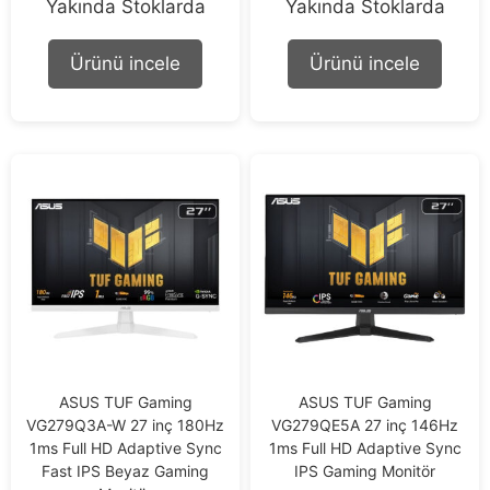
Yakında Stoklarda
Yakında Stoklarda
o
o
u
u
t
t
o
o
Ürünü incele
Ürünü incele
f
f
5
5
ASUS TUF Gaming
ASUS TUF Gaming
VG279Q3A-W 27 inç 180Hz
VG279QE5A 27 inç 146Hz
1ms Full HD Adaptive Sync
1ms Full HD Adaptive Sync
Fast IPS Beyaz Gaming
IPS Gaming Monitör