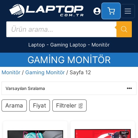
İçeriğe
atla
Products
search
Laptop
-
Gaming Laptop
-
Monitör
GAMING MONITÖR
Monitör
/
Gaming Monitör
/ Sayfa 12
Arama
Fiyat
Filtreler