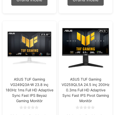
f
f
5
5
ASUS TUF Gaming
ASUS TUF Gaming
VG249Q3A-W 23.8 inç
VG259QL5A 24.5 inç 200Hz
180Hz 1ms Full HD Adaptive
0.3ms Full HD Adaptive
Sync Fast IPS Beyaz
Sync Fast IPS Pivot Gaming
Gaming Monitör
Monitör
0
0