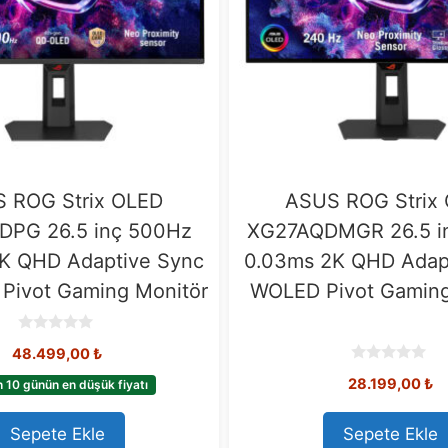
 ROG Strix OLED
ASUS ROG Strix
DPG 26.5 inç 500Hz
XG27AQDMGR 26.5 i
K QHD Adaptive Sync
0.03ms 2K QHD Adap
Pivot Gaming Monitör
WOLED Pivot Gaming
0
48.499,00
₺
o
u
0
28.199,00
₺
t
 10 günün en düşük fiyatı
o
o
u
f
t
5
o
Sepete Ekle
Sepete Ekle
f