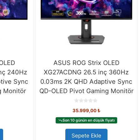
 OLED
ASUS ROG Strix OLED
nç 240Hz
XG27ACDNG 26.5 inç 360Hz
tive Sync
0.03ms 2K QHD Adaptive Sync
 Monitör
QD-OLED Pivot Gaming Monitör
0
35.999,00
₺
o
u
t
Son 10 günün en düşük fiyatı
o
f
5
Sepete Ekle