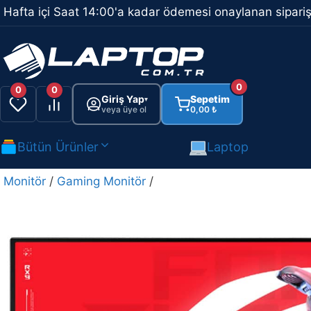
İçeriğe
Hafta içi Saat 14:00'a kadar ödemesi onaylanan sipariş
atla
0
0
0
Giriş Yap
Sepetim
▾
veya üye ol
0,00
₺
Bütün Ürünler
Laptop
Monitör
/
Gaming Monitör
/