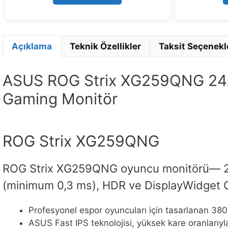
5
Açıklama
Teknik Özellikler
Taksit Seçenekl
ASUS ROG Strix XG259QNG 24.5 
Gaming Monitör
ROG Strix XG259QNG
ROG Strix XG259QNG oyuncu monitörü― 25 i
(minimum 0,3 ms), HDR ve DisplayWidget 
Profesyonel espor oyuncuları için tasarlanan 38
ASUS Fast IPS teknolojisi, yüksek kare oranlarıyla