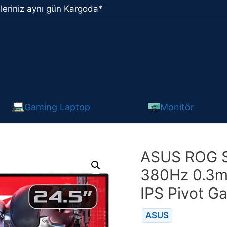
leriniz aynı gün Kargoda*
Gaming Laptop
Monitör
ASUS ROG S
380Hz 0.3ms
IPS Pivot G
ASUS