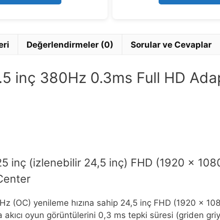
5
eri
Değerlendirmeler (0)
Sorular ve Cevaplar
inç 380Hz 0.3ms Full HD Adapt
nç (izlenebilir 24,5 inç) FHD (1920 x 1080
Center
0Hz (OC) yenileme hızına sahip 24,5 inç FHD (1920 x 10
 akıcı oyun görüntülerini 0,3 ms tepki süresi (griden griy