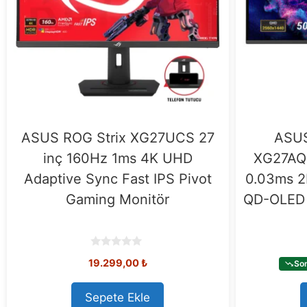
ASUS ROG Strix XG27UCS 27
ASUS
inç 160Hz 1ms 4K UHD
XG27AQ
Adaptive Sync Fast IPS Pivot
0.03ms 2
Gaming Monitör
QD-OLED 
0
19.299,00
₺
Son
o
u
t
o
Sepete Ekle
f