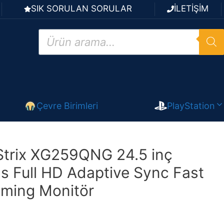
SIK SORULAN SORULAR
İLETİŞİM
Products
search
Çevre Birimleri
PlayStation
trix XG259QNG 24.5 inç
 Full HD Adaptive Sync Fast
aming Monitör