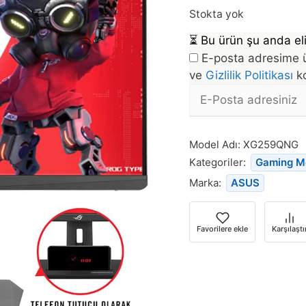
Stokta yok
⏳
Bu ürün şu anda eli
E-posta adresime ü
ve
Gizlilik Politikası
ko
E-
posta
Bu
Adresi
ürün
Model Adı:
XG259QNG
stoğa
Kategoriler:
Gaming M
döndüğünde
Marka:
ASUS
bildirim
almak
için
Favorilere ekle
Karşılaştı
e-
posta
adresinizi
girin.