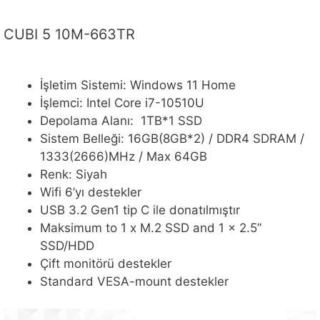
CUBI 5 10M-663TR
İşletim Sistemi: Windows 11 Home
İşlemci: Intel Core i7-10510U
Depolama Alanı: 1TB*1 SSD
Sistem Belleği: 16GB(8GB*2) / DDR4 SDRAM /
1333(2666)MHz / Max 64GB
Renk: Siyah
Wifi 6’yı destekler
USB 3.2 Gen1 tip C ile donatılmıştır
Maksimum to 1 x M.2 SSD and 1 x 2.5”
SSD/HDD
Çift monitörü destekler
Standard VESA-mount destekler