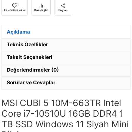
almak
için
Favorilere ekle
Karşılaştır
Paylaş
e-
posta
adresinizi
Açıklama
girin.
Teknik Özellikler
Taksit Seçenekleri
Değerlendirmeler (0)
Sorular ve Cevaplar
MSI CUBI 5 10M-663TR Intel
Core i7-10510U 16GB DDR4 1
TB SSD Windows 11 Siyah Mini