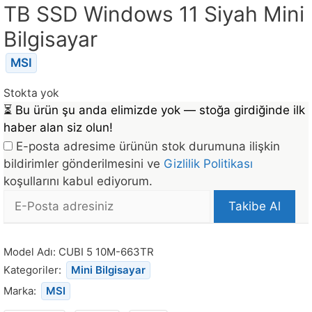
TB SSD Windows 11 Siyah Mini
Bilgisayar
MSI
Stokta yok
⏳
Bu ürün şu anda elimizde yok — stoğa girdiğinde ilk
haber alan siz olun!
E-posta adresime ürünün stok durumuna ilişkin
bildirimler gönderilmesini ve
Gizlilik Politikası
koşullarını kabul ediyorum.
E-
Takibe Al
posta
Bu
Adresi
ürün
Model Adı:
CUBI 5 10M-663TR
stoğa
Kategoriler:
Mini Bilgisayar
döndüğünde
Marka:
MSI
bildirim