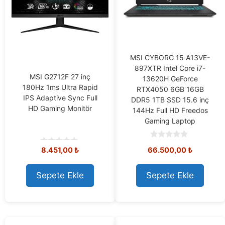
MSI CYBORG 15 A13VE-
897XTR Intel Core i7-
MSI G2712F 27 inç
13620H GeForce
180Hz 1ms Ultra Rapid
RTX4050 6GB 16GB
IPS Adaptive Sync Full
DDR5 1TB SSD 15.6 inç
HD Gaming Monitör
144Hz Full HD Freedos
Gaming Laptop
0
8.451,00
₺
66.500,00
₺
0
o
o
u
u
t
t
o
Sepete Ekle
Sepete Ekle
o
f
f
5
5