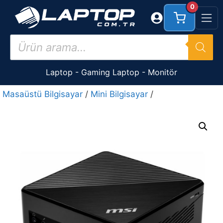
İçeriğe
0
atla
Products
search
Laptop
-
Gaming Laptop
-
Monitör
Masaüstü Bilgisayar
/
Mini Bilgisayar
/