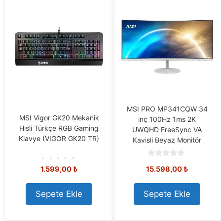
MSI PRO MP341CQW 34
MSI Vigor GK20 Mekanik
inç 100Hz 1ms 2K
Hisli Türkçe RGB Gaming
UWQHD FreeSync VA
Klavye (VIGOR GK20 TR)
Kavisli Beyaz Monitör
0
1.599,00
₺
15.598,00
₺
o
0
u
o
t
u
o
t
Sepete Ekle
Sepete Ekle
f
o
5
f
5