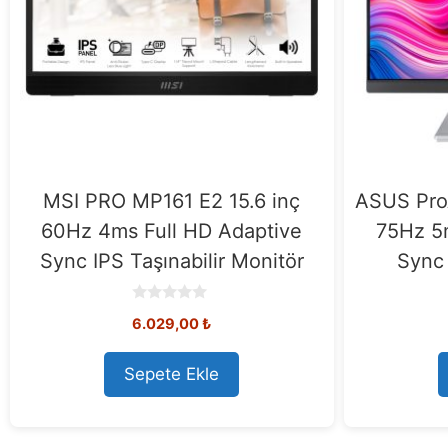
MSI PRO MP161 E2 15.6 inç
ASUS Pro
60Hz 4ms Full HD Adaptive
75Hz 5
Sync IPS Taşınabilir Monitör
Sync 
0
6.029,00
₺
o
u
t
o
Sepete Ekle
f
5