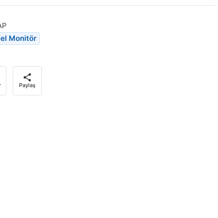
AP
el Monitör
r
Paylaş