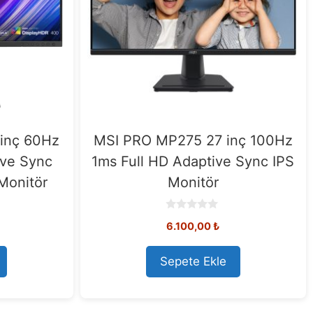
inç 60Hz
MSI PRO MP275 27 inç 100Hz
ve Sync
1ms Full HD Adaptive Sync IPS
Monitör
Monitör
0
6.100,00
₺
o
u
t
o
Sepete Ekle
f
5