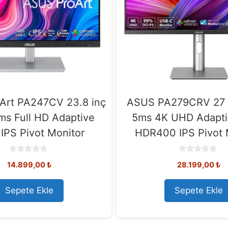
Art PA247CV 23.8 inç
ASUS PA279CRV 27 
ms Full HD Adaptive
5ms 4K UHD Adapti
IPS Pivot Monitor
HDR400 IPS Pivot 
0
0
14.899,00
₺
28.199,00
₺
o
o
u
u
t
t
o
o
Sepete Ekle
Sepete Ekle
f
f
5
5