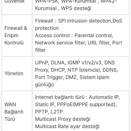
Güvenlik
WPA-PSK, WPA-Kurumsal , WPA2-
Kurumsal , WPS desteği
Firewall：SPI intrusion detection,DoS
Firewall &
protection
Erişim
Access control：Parental control,
Kontrolü
Network service filter, URL filter, Port
filter
UPnP, DLNA, IGMP v1/v2/v3, DNS
Proxy, DHCP, NTP İstemcisi, DDNS,
Yönetim
Port Trigger, DMZ, Sistem işlem
günlüğü
Internet bağlantı türü : Automatic IP,
WAN
Static IP, PPPoE(MPPE supported),
Bağlantı
PPTP, L2TP
Türü
Multicast Proxy desteği
Multicast Rate ayar desteği