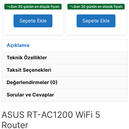
u
u
t
t
Son 30 günün en düşük fiyatı
Son 30 günün en düşük fiyatı
o
o
f
f
5
5
Sepete Ekle
Sepete Ekle
Açıklama
Teknik Özellikler
Taksit Seçenekleri
Değerlendirmeler (0)
Sorular ve Cevaplar
ASUS RT-AC1200 WiFi 5
Router