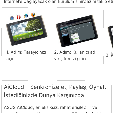
Internet’e bağlayacak olan kurulum sihirbazını takip e
1. Adım: Tarayıcınızı
2. Adım: Kullanıcı adı
3. 
açın.
ve şifrenizi girin..
AiCloud – Senkronize et, Paylaş, Oynat.
İstediğinizde Dünya Karşınızda
ASUS AiCloud, en eksiksiz, rahat erişilebilir ve