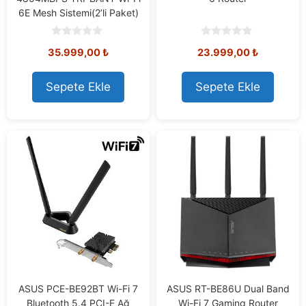
6E Mesh Sistemi(2’li Paket)
0
0
35.999,00
₺
23.999,00
₺
o
o
u
u
t
t
o
o
Sepete Ekle
Sepete Ekle
f
f
5
5
ASUS PCE-BE92BT Wi-Fi 7
ASUS RT-BE86U Dual Band
Bluetooth 5.4 PCI-E Ağ
Wi-Fi 7 Gaming Router