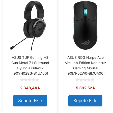
ASUS TUF Gaming H3
ASUS ROG Harpe Ace
Gun Metal 7.1 Surround
Aim Lab Edition Kablosuz
Oyuncu Kulaklık
Gaming Mouse
(90YH028G-B1UA00)
(90MP02W0-BMUA00)
0
0
2.348,44
₺
5.392,52
₺
o
o
u
u
t
t
o
o
Sepete Ekle
Sepete Ekle
f
f
5
5