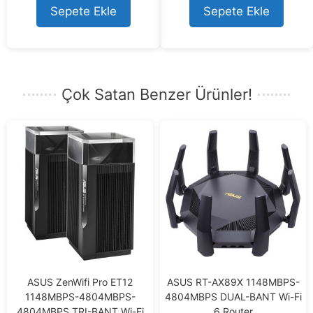
t
Sepete Ekle
Sepete Ekle
o
f
5
Çok Satan Benzer Ürünler!
ASUS ZenWifi Pro ET12
ASUS RT-AX89X 1148MBPS-
1148MBPS-4804MBPS-
4804MBPS DUAL-BANT Wi-Fi
4804MBPS TRI-BANT Wi-Fi
6 Router