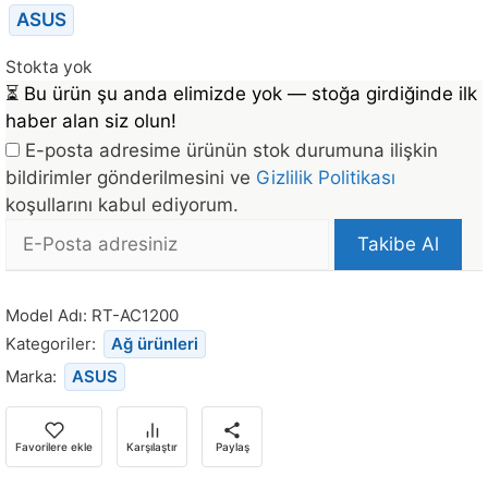
ASUS
Stokta yok
⏳
Bu ürün şu anda elimizde yok — stoğa girdiğinde ilk
haber alan siz olun!
E-posta adresime ürünün stok durumuna ilişkin
bildirimler gönderilmesini ve
Gizlilik Politikası
koşullarını kabul ediyorum.
E-
Takibe Al
posta
Bu
Adresi
ürün
Model Adı:
RT-AC1200
stoğa
Kategoriler:
Ağ ürünleri
döndüğünde
Marka:
ASUS
bildirim
almak
için
Favorilere ekle
Karşılaştır
Paylaş
e-