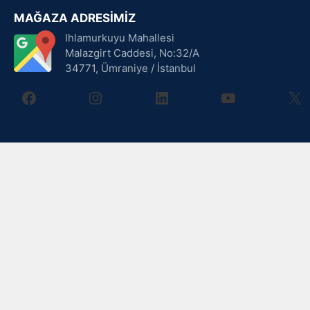
MAĞAZA ADRESİMİZ
Ihlamurkuyu Mahallesi
Malazgirt Caddesi, No:32/A
34771, Ümraniye / İstanbul
facebook
instagram
linkedin
youtube
X