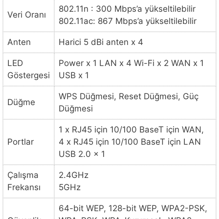
802.11n : 300 Mbps’a yükseltilebilir
Veri Oranı
802.11ac: 867 Mbps’a yükseltilebilir
Anten
Harici 5 dBi anten x 4
LED
Power x 1 LAN x 4 Wi-Fi x 2 WAN x 1
Göstergesi
USB x 1
WPS Düğmesi, Reset Düğmesi, Güç
Düğme
Düğmesi
1 x RJ45 için 10/100 BaseT için WAN,
Portlar
4 x RJ45 için 10/100 BaseT için LAN
USB 2.0 x 1
Çalışma
2.4GHz
Frekansı
5GHz
64-bit WEP, 128-bit WEP, WPA2-PSK,