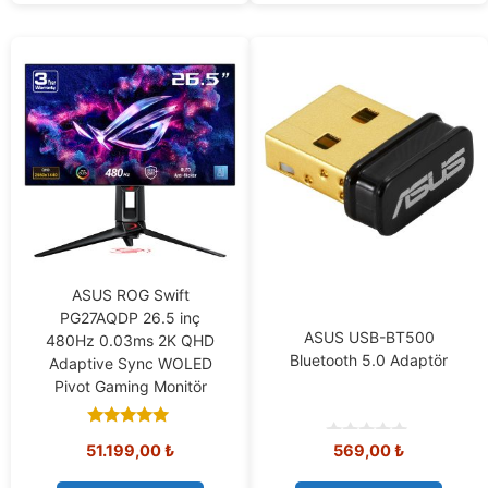
ASUS ROG Swift
PG27AQDP 26.5 inç
ASUS USB-BT500
480Hz 0.03ms 2K QHD
Bluetooth 5.0 Adaptör
Adaptive Sync WOLED
Pivot Gaming Monitör
5.00
51.199,00
₺
569,00
₺
out of 5
0
o
u