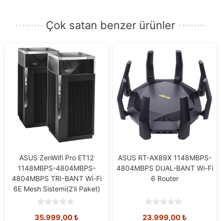
posta
adresinizi
Çok satan benzer ürünler
girin.
ASUS ZenWifi Pro ET12
ASUS RT-AX89X 1148MBPS-
1148MBPS-4804MBPS-
4804MBPS DUAL-BANT Wi-Fi
4804MBPS TRI-BANT Wi-Fi
6 Router
6E Mesh Sistemi(2’li Paket)
0
0
35.999,00
₺
23.999,00
₺
o
o