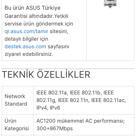
Bu ürün ASUS Türkiye
Garantisi altındadır.
Yetkili
servise ürün göndermek için
qr.asus.com/tamir
sitesini,
detaylı bilgiler için
destek.asus.com
sayfasını
ziyaret edebilirsiniz.
TEKNİK ÖZELLİKLER
IEEE 802.11a, IEEE 802.11b, IEEE
Network
802.11g, IEEE 802.11n, IEEE 802.11ac,
Standard
IPv4, IPv6
Ürün
AC1200 mükemmel AC performansı;
Kategorisi
300+867Mbps