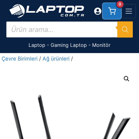
İçeriğe
0
atla
Products
search
Laptop
-
Gaming Laptop
-
Monitör
Çevre Birimleri
/
Ağ ürünleri
/