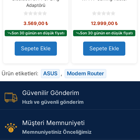
Adaptörü
0
0
3.569,00
₺
12.999,00
₺
o
o
u
u
t
t
Son 30 günün en düşük fiyatı
Son 30 günün en düşük fiyatı
o
o
f
f
5
5
Sepete Ekle
Sepete Ekle
Ürün etiketleri:
ASUS
,
Modem Router
Güvenilir Gönderim
Hızlı ve güvenli gönderim
Müşteri Memnuniyeti
Memnuniyetiniz Önceliğimiz