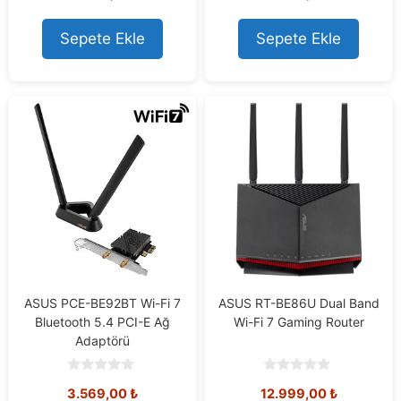
u
u
t
t
o
o
Sepete Ekle
Sepete Ekle
f
f
5
5
ASUS PCE-BE92BT Wi-Fi 7
ASUS RT-BE86U Dual Band
Bluetooth 5.4 PCI-E Ağ
Wi-Fi 7 Gaming Router
Adaptörü
0
0
3.569,00
₺
12.999,00
₺
o
o