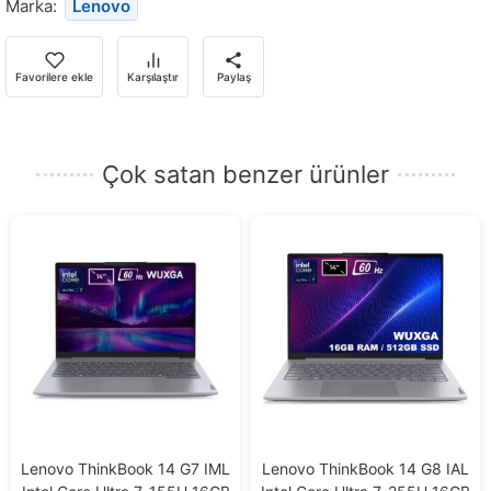
Marka:
Lenovo
bildirim
almak
için
Favorilere ekle
Karşılaştır
Paylaş
e-
posta
adresinizi
Çok satan benzer ürünler
girin.
Lenovo ThinkBook 14 G7 IML
Lenovo ThinkBook 14 G8 IAL