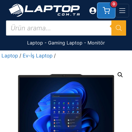
İçeriğe
0
atla
Products
search
Laptop
-
Gaming Laptop
-
Monitör
Laptop
/
Ev-İş Laptop
/