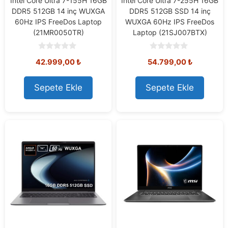
Intel Core Ultra 7-155H 16GB
Intel Core Ultra 7-255H 16GB
DDR5 512GB 14 inç WUXGA
DDR5 512GB SSD 14 inç
60Hz IPS FreeDos Laptop
WUXGA 60Hz IPS FreeDos
(21MR0050TR)
Laptop (21SJ007BTX)
0
0
42.999,00
₺
54.799,00
₺
o
o
u
u
t
t
o
o
Sepete Ekle
Sepete Ekle
f
f
5
5