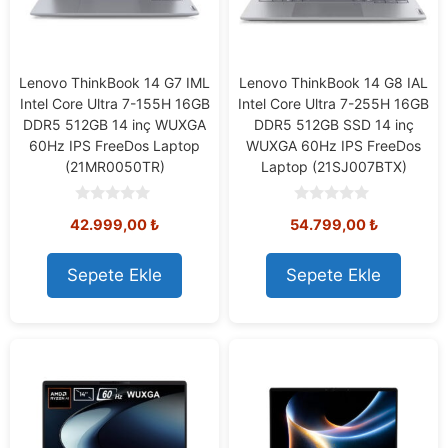
Lenovo ThinkBook 14 G7 IML
Lenovo ThinkBook 14 G8 IAL
Intel Core Ultra 7-155H 16GB
Intel Core Ultra 7-255H 16GB
DDR5 512GB 14 inç WUXGA
DDR5 512GB SSD 14 inç
60Hz IPS FreeDos Laptop
WUXGA 60Hz IPS FreeDos
(21MR0050TR)
Laptop (21SJ007BTX)
0
0
42.999,00
₺
54.799,00
₺
o
o
u
u
t
t
o
o
Sepete Ekle
Sepete Ekle
f
f
5
5