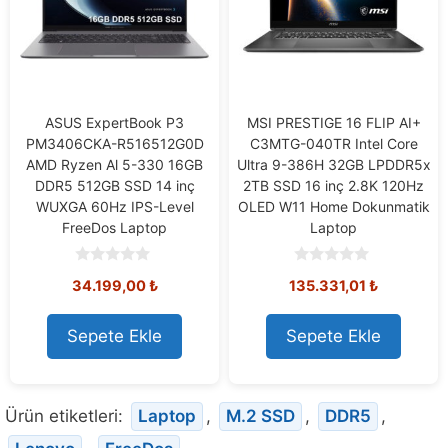
ASUS ExpertBook P3
MSI PRESTIGE 16 FLIP AI+
PM3406CKA-R516512G0D
C3MTG-040TR Intel Core
AMD Ryzen Al 5-330 16GB
Ultra 9-386H 32GB LPDDR5x
DDR5 512GB SSD 14 inç
2TB SSD 16 inç 2.8K 120Hz
WUXGA 60Hz IPS-Level
OLED W11 Home Dokunmatik
FreeDos Laptop
Laptop
0
0
34.199,00
₺
135.331,01
₺
o
o
u
u
t
t
o
o
Sepete Ekle
Sepete Ekle
f
f
5
5
Ürün etiketleri:
Laptop
,
M.2 SSD
,
DDR5
,