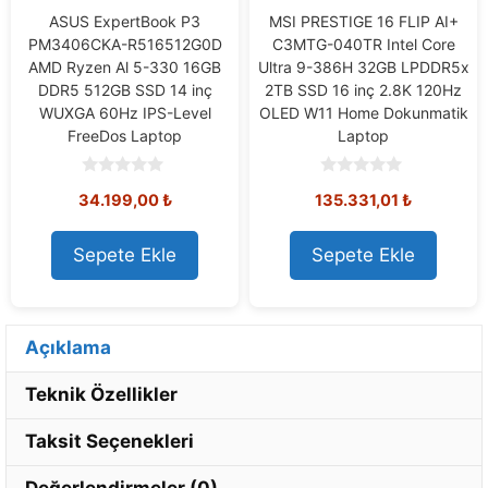
ASUS ExpertBook P3
MSI PRESTIGE 16 FLIP AI+
PM3406CKA-R516512G0D
C3MTG-040TR Intel Core
AMD Ryzen Al 5-330 16GB
Ultra 9-386H 32GB LPDDR5x
DDR5 512GB SSD 14 inç
2TB SSD 16 inç 2.8K 120Hz
WUXGA 60Hz IPS-Level
OLED W11 Home Dokunmatik
FreeDos Laptop
Laptop
0
0
34.199,00
₺
135.331,01
₺
o
o
u
u
t
t
o
o
Sepete Ekle
Sepete Ekle
f
f
5
5
Açıklama
Teknik Özellikler
Taksit Seçenekleri