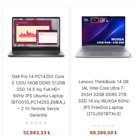
Dell Pro 14 PC14250 Core
Lenovo ThinkBook 14 G8
5 120U 16GB DDR5 512GB
IAL Intel Core Ultra 7-
SSD 14.5 inç Full HD+
255H 32GB DDR5 2TB
60Hz IPS Ubuntu Laptop
SSD 14 inç WUXGA 60Hz
(BTO010_PC14250_EMEA_)
IPS FreeDos Laptop
– 2 Yıl Yerinde Servis
(21SJ007BTXv3)
Garantisi
0
52.883,33
₺
68.299,00
₺
0
o