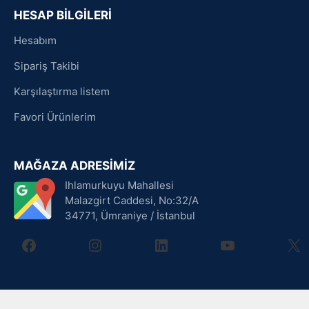
HESAP BİLGİLERİ
Hesabım
Sipariş Takibi
Karşılaştırma listem
Favori Ürünlerim
MAĞAZA ADRESİMİZ
Ihlamurkuyu Mahallesi
Malazgirt Caddesi, No:32/A
34771, Ümraniye / İstanbul
facebook
instagram
linkedin
youtube
X