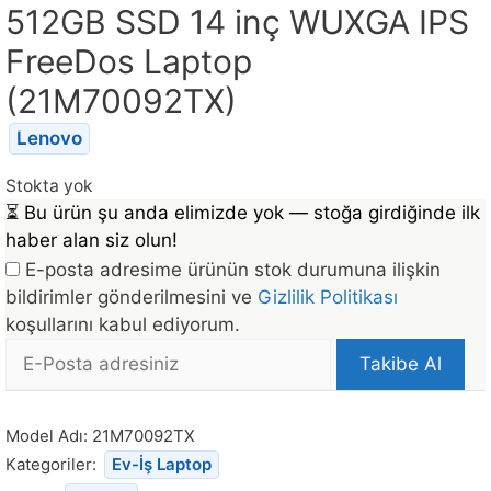
512GB SSD 14 inç WUXGA IPS
FreeDos Laptop
(21M70092TX)
Lenovo
Stokta yok
⏳
Bu ürün şu anda elimizde yok — stoğa girdiğinde ilk
haber alan siz olun!
E-posta adresime ürünün stok durumuna ilişkin
bildirimler gönderilmesini ve
Gizlilik Politikası
koşullarını kabul ediyorum.
E-
Takibe Al
posta
Bu
Adresi
ürün
Model Adı:
21M70092TX
stoğa
Kategoriler:
Ev-İş Laptop
döndüğünde