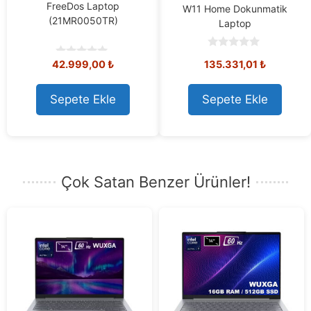
FreeDos Laptop
W11 Home Dokunmatik
(21MR0050TR)
Laptop
0
42.999,00
₺
135.331,01
₺
0
o
o
u
u
t
t
o
Sepete Ekle
Sepete Ekle
o
f
f
5
5
Çok Satan Benzer Ürünler!