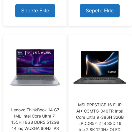
o
u
u
t
t
o
Sepete Ekle
Sepete Ekle
o
f
f
5
5
MSI PRESTIGE 16 FLIP
Lenovo ThinkBook 14 G7
AI+ C3MTG-040TR Intel
IML Intel Core Ultra 7-
Core Ultra 9-386H 32GB
155H 16GB DDR5 512GB
LPDDR5x 2TB SSD 16
14 inç WUXGA 60Hz IPS
inç 2.8K 120Hz OLED