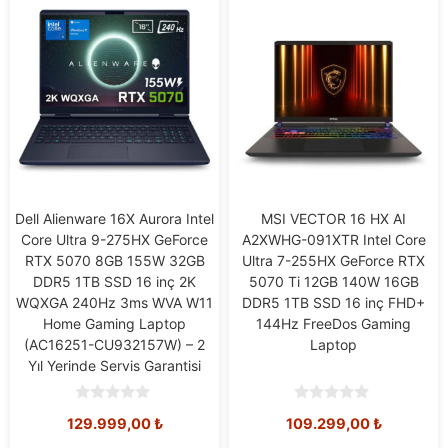
Dell Alienware 16X Aurora Intel
MSI VECTOR 16 HX AI
Core Ultra 9-275HX GeForce
A2XWHG-091XTR Intel Core
RTX 5070 8GB 155W 32GB
Ultra 7-255HX GeForce RTX
DDR5 1TB SSD 16 inç 2K
5070 Ti 12GB 140W 16GB
WQXGA 240Hz 3ms WVA W11
DDR5 1TB SSD 16 inç FHD+
Home Gaming Laptop
144Hz FreeDos Gaming
(AC16251-CU932157W) – 2
Laptop
Yıl Yerinde Servis Garantisi
0
0
129.999,00
₺
109.299,00
₺
o
o
u
u