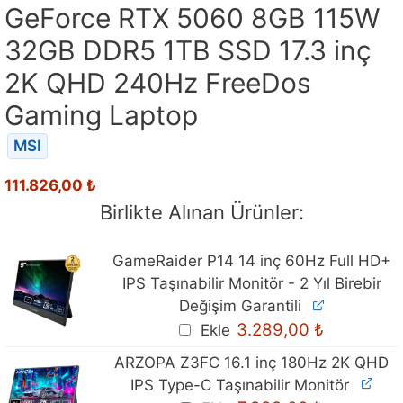
GeForce RTX 5060 8GB 115W
32GB DDR5 1TB SSD 17.3 inç
2K QHD 240Hz FreeDos
Gaming Laptop
MSI
111.826,00
₺
Birlikte Alınan Ürünler:
GameRaider P14 14 inç 60Hz Full HD+
IPS Taşınabilir Monitör - 2 Yıl Birebir
Değişim Garantili
3.289,00
₺
Ekle
ARZOPA Z3FC 16.1 inç 180Hz 2K QHD
IPS Type-C Taşınabilir Monitör