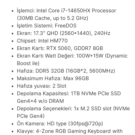
İşlemci: Intel Core i7-14650HX Processor
(30MB Cache, up to 5.2 GHz)
İşletim Sistemi: FreeDOS
Ekran: 17.3″ QHD (2560*1440), 240Hz
Chipset: Intel HM770
Ekran Kartı: RTX 5060, GDDR7 8GB
Ekran Kartı Watt Değeri: 100W+15W (Dynamic
Boost ile)
Hafıza: DDR5 32GB (16GB*2, 5600MHz)
Maksimum Hafıza: Max 96GB
Hafıza yuvası: 2 Slot
Depolama Kapasitesi: 1TB NVMe PCIe SSD
Gen4x4 w/o DRAM
Depolama Seçenekleri: 1x M.2 SSD slot (NVMe
PCIe Gen4)
Ön Kamera: HD type (30fps@720p)
Klavye: 4-Zone RGB Gaming Keyboard with