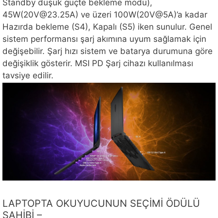
Standby düşük güçte bekleme modu),
45W(20V@23.25A) ve üzeri 100W(20V@5A)’a kadar
Hazırda bekleme (S4), Kapalı (S5) iken sunulur. Genel
sistem performansı şarj akımına uyum sağlamak için
değişebilir. Şarj hızı sistem ve batarya durumuna göre
değişiklik gösterir. MSI PD Şarj cihazı kullanılması
tavsiye edilir.
LAPTOPTA OKUYUCUNUN SEÇİMİ ÖDÜLÜ
SAHİBİ –