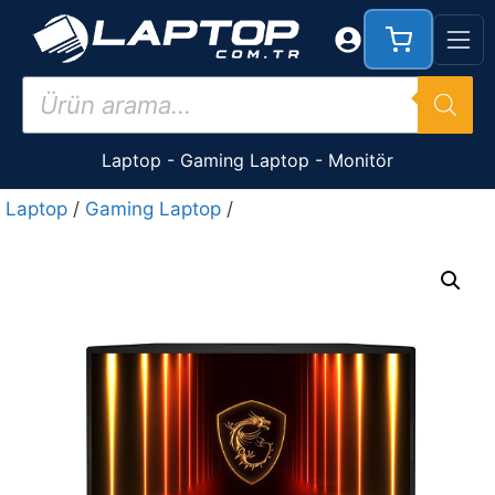
İçeriğe
atla
Products
search
Laptop
-
Gaming Laptop
-
Monitör
Laptop
/
Gaming Laptop
/