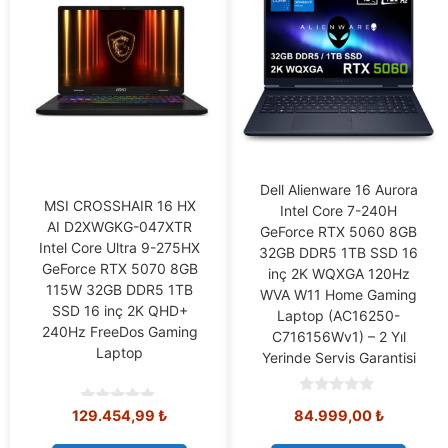
Dell Alienware 16 Aurora
MSI CROSSHAIR 16 HX
Intel Core 7-240H
AI D2XWGKG-047XTR
GeForce RTX 5060 8GB
Intel Core Ultra 9-275HX
32GB DDR5 1TB SSD 16
GeForce RTX 5070 8GB
inç 2K WQXGA 120Hz
115W 32GB DDR5 1TB
WVA W11 Home Gaming
SSD 16 inç 2K QHD+
Laptop (AC16250-
240Hz FreeDos Gaming
C716156Wv1) – 2 Yıl
Laptop
Yerinde Servis Garantisi
0
129.454,99
₺
84.999,00
₺
0
o
o
u
u
t