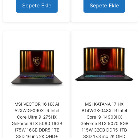
t
o
Sepete Ekle
Sepete Ekle
o
f
f
5
5
MSI VECTOR 16 HX AI
MSI KATANA 17 HX
A2XWIG-090XTR Intel
B14WGK-048XTR Intel
Core Ultra 9-275HX
Core i9-14900HX
GeForce RTX 5080 16GB
GeForce RTX 5070 8GB
175W 16GB DDR5 1TB
115W 32GB DDR5 1TB
SSD 16 inç 2K QHD+
SSD 17.3 inç 2K QHD