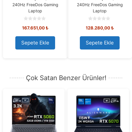
240Hz FreeDos Gaming
240Hz FreeDos Gaming
Laptop
Laptop
0
0
167.651,00
₺
128.280,00
₺
o
o
u
u
t
t
o
o
Sepete Ekle
Sepete Ekle
f
f
5
5
Çok Satan Benzer Ürünler!