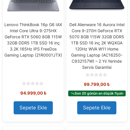
Lenovo ThinkBook 16p G6 IAX
Dell Alienware 16 Aurora Intel
Intel Core Ultra 9-275HX
Core 9-270H GeForce RTX
GeForce RTX 5060 8GB 115W
5070 8GB 115W 32GB DDR5
32GB DDR5 1TB SSD 16 inç
1TB SSD 16 inç 2K WQXGA
3.2K 165Hz IPS FreeDos
120Hz WVA W11 Home
Gaming Laptop (21R0001JTX)
Gaming Laptop (AC16250-
C932157W) – 2 Yıl Yerinde
Servis Garantisi
0
99.799,00
₺
o
u
0
94.999,00
₺
t
Son 20 günün en düşük fiyatı
o
o
u
f
t
5
o
Sepete Ekle
Sepete Ekle
f
5