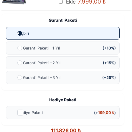
Orijinal
Mevcut
7.999,00
₺
Ekle
fiyat:
fiyat:
8.299,00 ₺.
7.999,00 ₺
Garanti Paketi
Hiçbiri
Ek Garanti Paketi +1 Yıl
(+10%)
Ek Garanti Paketi +2 Yıl
(+15%)
Ek Garanti Paketi +3 Yıl
(+25%)
Hediye Paketi
Hediye Paketi
(+
199,00
₺
)
111.826,00
₺