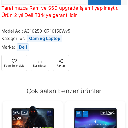
posta
Bu
Tarafımızca Ram ve SSD upgrade işlemi yapılmıştır.
Adresi
ürün
Ürün 2 yıl Dell Türkiye garantilidir
stoğa
döndüğünde
Model Adı:
AC16250-C716156Wv5
bildirim
Kategoriler:
Gaming Laptop
almak
Marka:
Dell
için
e-
posta
Favorilere ekle
Karşılaştır
Paylaş
adresinizi
girin.
Çok satan benzer ürünler