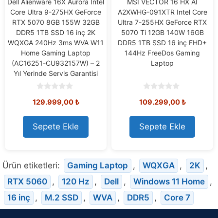
Dell Alienware 16X Aurora Intel
MSI VECTOR 16 HX AI
Core Ultra 9-275HX GeForce
A2XWHG-091XTR Intel Core
RTX 5070 8GB 155W 32GB
Ultra 7-255HX GeForce RTX
DDR5 1TB SSD 16 inç 2K
5070 Ti 12GB 140W 16GB
WQXGA 240Hz 3ms WVA W11
DDR5 1TB SSD 16 inç FHD+
Home Gaming Laptop
144Hz FreeDos Gaming
(AC16251-CU932157W) – 2
Laptop
Yıl Yerinde Servis Garantisi
0
0
129.999,00
₺
109.299,00
₺
o
o
u
u
t
t
o
o
Sepete Ekle
Sepete Ekle
f
f
5
5
Ürün etiketleri:
Gaming Laptop
,
WQXGA
,
2K
,
RTX 5060
,
120 Hz
,
Dell
,
Windows 11 Home
,
16 inç
,
M.2 SSD
,
WVA
,
DDR5
,
Core 7