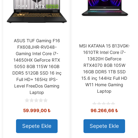
ASUS TUF Gaming F16
MSI KATANA 15 B13VGK-
FX608JHR-RV048-
1610TR Intel Core i7-
Gaming Intel Core i7-
13620H GeForce
14650HX GeForce RTX
RTX4070 8GB 105W
5050 8GB 115W 16GB
16GB DDR5 1TB SSD
DDR5 512GB SSD 16 inç
15.6 inç 144Hz Full HD
Full HD+ 165Hz IPS-
W11 Home Gaming
Level FreeDos Gaming
Laptop
Laptop
0
59.999,00
₺
96.266,66
₺
0
o
o
u
u
t
t
o
Sepete Ekle
Sepete Ekle
o
f
f
5
5