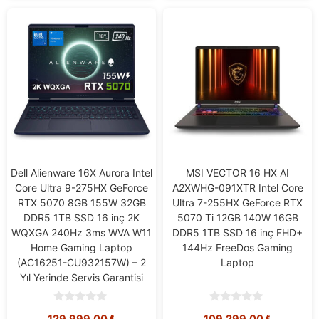
Dell Alienware 16X Aurora Intel
MSI VECTOR 16 HX AI
Core Ultra 9-275HX GeForce
A2XWHG-091XTR Intel Core
RTX 5070 8GB 155W 32GB
Ultra 7-255HX GeForce RTX
DDR5 1TB SSD 16 inç 2K
5070 Ti 12GB 140W 16GB
WQXGA 240Hz 3ms WVA W11
DDR5 1TB SSD 16 inç FHD+
Home Gaming Laptop
144Hz FreeDos Gaming
(AC16251-CU932157W) – 2
Laptop
Yıl Yerinde Servis Garantisi
0
0