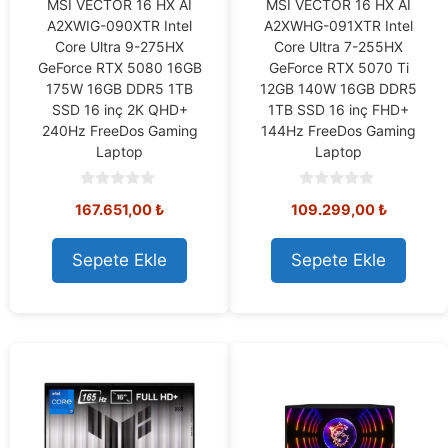
MSI VECTOR 16 HX AI
MSI VECTOR 16 HX AI
A2XWIG-090XTR Intel
A2XWHG-091XTR Intel
Core Ultra 9-275HX
Core Ultra 7-255HX
GeForce RTX 5080 16GB
GeForce RTX 5070 Ti
175W 16GB DDR5 1TB
12GB 140W 16GB DDR5
SSD 16 inç 2K QHD+
1TB SSD 16 inç FHD+
240Hz FreeDos Gaming
144Hz FreeDos Gaming
Laptop
Laptop
0
0
167.651,00
₺
109.299,00
₺
o
o
u
u
t
t
o
o
Sepete Ekle
Sepete Ekle
f
f
5
5