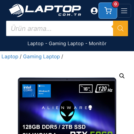
İçeriğe
0
atla
Products
search
Laptop
-
Gaming Laptop
-
Monitör
Laptop
/
Gaming Laptop
/