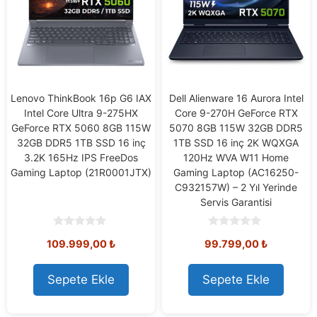
Lenovo ThinkBook 16p G6 IAX
Dell Alienware 16 Aurora Intel
Intel Core Ultra 9-275HX
Core 9-270H GeForce RTX
GeForce RTX 5060 8GB 115W
5070 8GB 115W 32GB DDR5
32GB DDR5 1TB SSD 16 inç
1TB SSD 16 inç 2K WQXGA
3.2K 165Hz IPS FreeDos
120Hz WVA W11 Home
Gaming Laptop (21R0001JTX)
Gaming Laptop (AC16250-
C932157W) – 2 Yıl Yerinde
Servis Garantisi
0
0
109.999,00
₺
99.799,00
₺
o
o
u
u
t
t
o
o
Sepete Ekle
Sepete Ekle
f
f
5
5