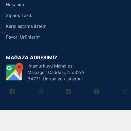
Hesabım
Sipariş Takibi
Karşılaştırma listem
Favori Ürünlerim
MAĞAZA ADRESİMİZ
Ihlamurkuyu Mahallesi
Malazgirt Caddesi, No:32/A
34771, Ümraniye / İstanbul
facebook
instagram
linkedin
youtube
X