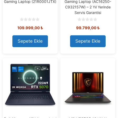
Gaming Laptop (21R0001JTX)
Gaming Laptop (AC16250-
C932157W) – 2 Yıl Yerinde
Servis Garantisi
0
0
109.999,00
₺
99.799,00
₺
o
o
u
u
t
t
o
o
Sepete Ekle
Sepete Ekle
f
f
5
5