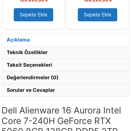
129.999,00
₺
109.299,00
₺
o
o
u
u
t
t
o
o
Sepete Ekle
Sepete Ekle
f
f
5
5
Açıklama
Teknik Özellikler
Taksit Seçenekleri
Değerlendirmeler (0)
Sorular ve Cevaplar
Dell Alienware 16 Aurora Intel
Core 7-240H GeForce RTX