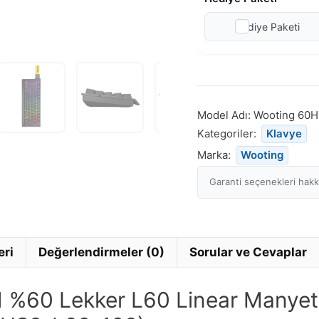
Hediye Paketi
Model Adı:
Wooting 60
Kategoriler:
Klavye
Marka:
Wooting
Garanti seçenekleri hakkı
eri
Değerlendirmeler (0)
Sorular ve Cevaplar
%60 Lekker L60 Linear Manyetik