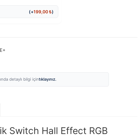
(+
199,00
₺
)
HE+
tıklayınız.
nda detaylı bilgi için
 Switch Hall Effect RGB