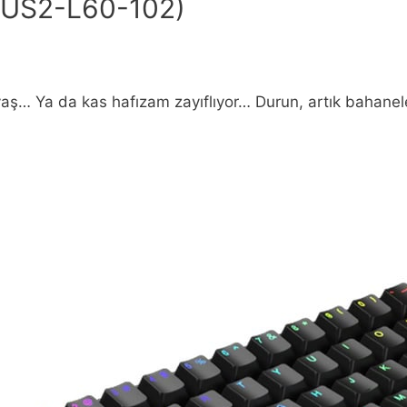
-US2-L60-102)
ş… Ya da kas hafızam zayıflıyor… Durun, artık bahaneler