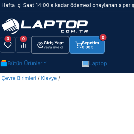
İçeriğe
Hafta içi Saat 14:00'a kadar ödemesi onaylanan sipariş
atla
0
0
0
Giriş Yap
Sepetim
▾
veya üye ol
0,00
₺
Bütün Ürünler
Laptop
Çevre Birimleri
/
Klavye
/