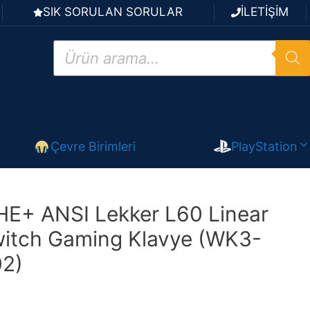
SIK SORULAN SORULAR
İLETİŞİM
Products
search
Çevre Birimleri
PlayStation
HE+ ANSI Lekker L60 Linear
witch Gaming Klavye (WK3-
2)