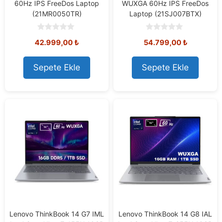
60Hz IPS FreeDos Laptop
WUXGA 60Hz IPS FreeDos
(21MR0050TR)
Laptop (21SJ007BTX)
0
0
42.999,00
₺
54.799,00
₺
o
o
u
u
t
t
o
o
Sepete Ekle
Sepete Ekle
f
f
5
5
Lenovo ThinkBook 14 G7 IML
Lenovo ThinkBook 14 G8 IAL