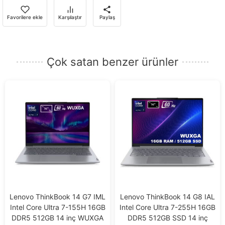
almak
için
Favorilere ekle
Karşılaştır
Paylaş
e-
posta
adresinizi
Çok satan benzer ürünler
girin.
Lenovo ThinkBook 14 G7 IML
Lenovo ThinkBook 14 G8 IAL
Intel Core Ultra 7-155H 16GB
Intel Core Ultra 7-255H 16GB
DDR5 512GB 14 inç WUXGA
DDR5 512GB SSD 14 inç