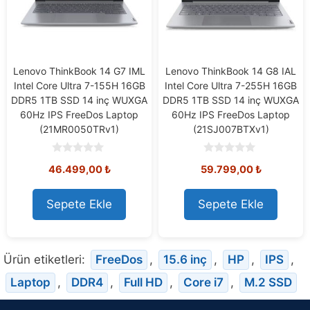
Lenovo ThinkBook 14 G7 IML
Lenovo ThinkBook 14 G8 IAL
Intel Core Ultra 7-155H 16GB
Intel Core Ultra 7-255H 16GB
DDR5 1TB SSD 14 inç WUXGA
DDR5 1TB SSD 14 inç WUXGA
60Hz IPS FreeDos Laptop
60Hz IPS FreeDos Laptop
(21MR0050TRv1)
(21SJ007BTXv1)
0
0
46.499,00
₺
59.799,00
₺
o
o
u
u
t
t
o
o
Sepete Ekle
Sepete Ekle
f
f
5
5
Ürün etiketleri:
FreeDos
,
15.6 inç
,
HP
,
IPS
,
Laptop
,
DDR4
,
Full HD
,
Core i7
,
M.2 SSD