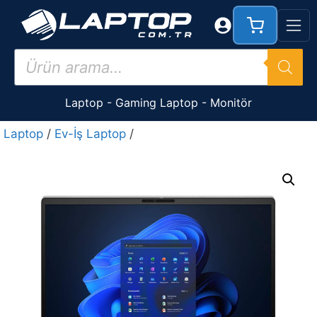
İçeriğe
atla
Products
search
Laptop
-
Gaming Laptop
-
Monitör
Laptop
/
Ev-İş Laptop
/