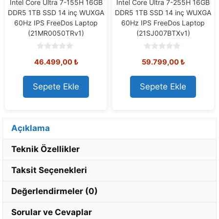
Intel Core Ultra 7-155H 16GB
Intel Core Ultra 7-255H 16GB
DDR5 1TB SSD 14 inç WUXGA
DDR5 1TB SSD 14 inç WUXGA
60Hz IPS FreeDos Laptop
60Hz IPS FreeDos Laptop
(21MR0050TRv1)
(21SJ007BTXv1)
0
0
46.499,00
₺
59.799,00
₺
o
o
u
u
t
t
o
o
Sepete Ekle
Sepete Ekle
f
f
5
5
Açıklama
Teknik Özellikler
Taksit Seçenekleri
Değerlendirmeler (0)
Sorular ve Cevaplar