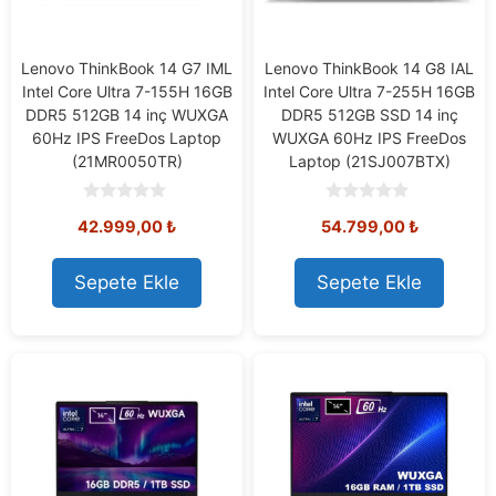
Lenovo ThinkBook 14 G7 IML
Lenovo ThinkBook 14 G8 IAL
Intel Core Ultra 7-155H 16GB
Intel Core Ultra 7-255H 16GB
DDR5 512GB 14 inç WUXGA
DDR5 512GB SSD 14 inç
60Hz IPS FreeDos Laptop
WUXGA 60Hz IPS FreeDos
(21MR0050TR)
Laptop (21SJ007BTX)
0
0
42.999,00
₺
54.799,00
₺
o
o
u
u
t
t
o
o
Sepete Ekle
Sepete Ekle
f
f
5
5