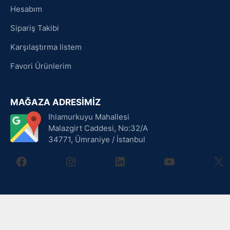
Hesabım
Sipariş Takibi
Karşılaştırma listem
Favori Ürünlerim
MAĞAZA ADRESİMİZ
Ihlamurkuyu Mahallesi
Malazgirt Caddesi, No:32/A
34771, Ümraniye / İstanbul
facebook
instagram
linkedin
youtube
X