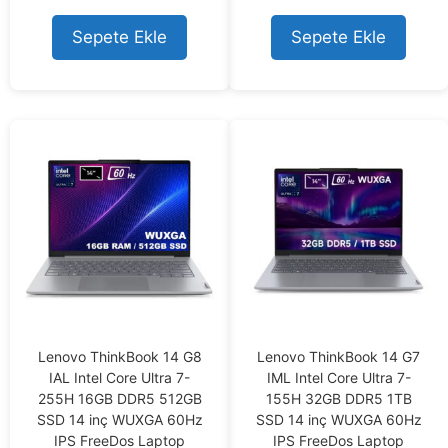
o
u
u
t
t
o
Sepete Ekle
Sepete Ekle
o
f
f
5
5
Lenovo ThinkBook 14 G8
Lenovo ThinkBook 14 G7
IAL Intel Core Ultra 7-
IML Intel Core Ultra 7-
255H 16GB DDR5 512GB
155H 32GB DDR5 1TB
SSD 14 inç WUXGA 60Hz
SSD 14 inç WUXGA 60Hz
IPS FreeDos Laptop
IPS FreeDos Laptop