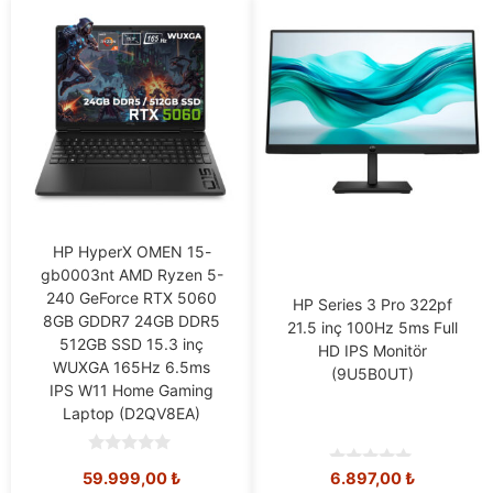
HP HyperX OMEN 15-
gb0003nt AMD Ryzen 5-
240 GeForce RTX 5060
HP Series 3 Pro 322pf
8GB GDDR7 24GB DDR5
21.5 inç 100Hz 5ms Full
512GB SSD 15.3 inç
HD IPS Monitör
WUXGA 165Hz 6.5ms
(9U5B0UT)
IPS W11 Home Gaming
Laptop (D2QV8EA)
0
59.999,00
₺
6.897,00
₺
0
o