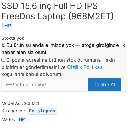
SSD 15.6 inç Full HD IPS
FreeDos Laptop (968M2ET)
HP
Stokta yok
⏳
Bu ürün şu anda elimizde yok — stoğa girdiğinde ilk
haber alan siz olun!
E-posta adresime ürünün stok durumuna ilişkin
bildirimler gönderilmesini ve
Gizlilik Politikası
koşullarını kabul ediyorum.
E-
Takibe Al
posta
Bu
Adresi
ürün
Model Adı:
968M2ET
stoğa
Kategoriler:
Ev-İş Laptop
döndüğünde
Marka:
HP
bildirim