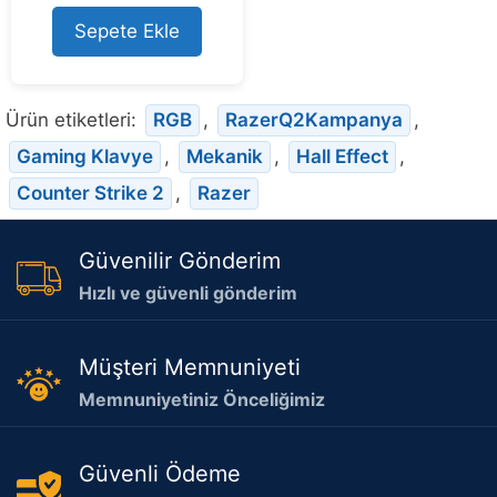
t
o
Sepete Ekle
f
5
Ürün etiketleri:
RGB
,
RazerQ2Kampanya
,
Gaming Klavye
,
Mekanik
,
Hall Effect
,
Counter Strike 2
,
Razer
Güvenilir Gönderim
Hızlı ve güvenli gönderim
Müşteri Memnuniyeti
Memnuniyetiniz Önceliğimiz
Güvenli Ödeme