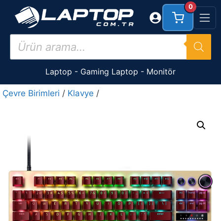
İçeriğe
0
atla
Products
search
Laptop
-
Gaming Laptop
-
Monitör
Çevre Birimleri
/
Klavye
/