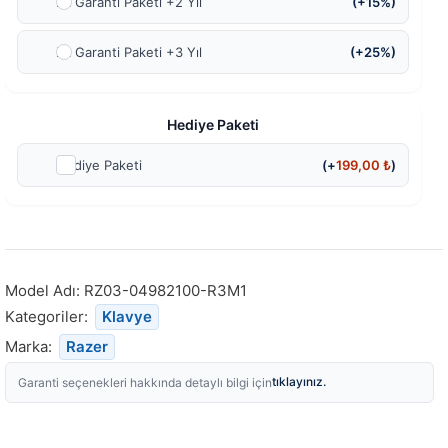
Ek Garanti Paketi +2 Yıl
(+15%)
Ek Garanti Paketi +3 Yıl
(+25%)
Hediye Paketi
Hediye Paketi
(+
199,00
₺
)
Model Adı:
RZ03-04982100-R3M1
Kategoriler:
Klavye
Marka:
Razer
tıklayınız.
Garanti seçenekleri hakkında detaylı bilgi için