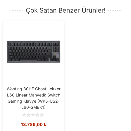
Çok Satan Benzer Ürünler!
Wooting 80HE Ghost Lekker
L60 Linear Manyetik Switch
Gaming Klavye (WK5-US2-
L60-SMBK1)
0
13.789,00
₺
o
u