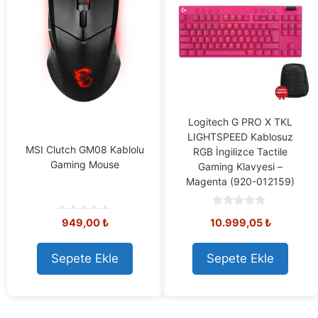
Logitech G PRO X TKL
LIGHTSPEED Kablosuz
MSI Clutch GM08 Kablolu
RGB İngilizce Tactile
Gaming Mouse
Gaming Klavyesi –
Magenta (920-012159)
0
Orijinal
Mevcut
949,00
₺
10.999,05
₺
o
0
u
o
fiyat:
fiyat:
t
u
11.508,73 ₺.
10.999,05
o
t
Sepete Ekle
Sepete Ekle
f
o
5
f
5