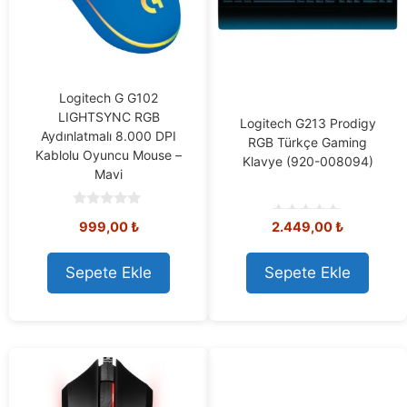
Logitech G G102
LIGHTSYNC RGB
Logitech G213 Prodigy
Aydınlatmalı 8.000 DPI
RGB Türkçe Gaming
Kablolu Oyuncu Mouse –
Klavye (920-008094)
Mavi
0
999,00
₺
2.449,00
₺
o
0
u
o
t
u
o
t
Sepete Ekle
Sepete Ekle
f
o
5
f
5