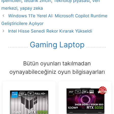
işlemcileri
,
tedarik zinciri
,
Teknoloji piyasası
,
Veri
merkezi
,
yapay zeka
Windows 11’e Yerel AI: Microsoft Copilot Runtime
Geliştiricilere Açılıyor
Intel Hisse Senedi Rekor Kırarak Yükseldi
Gaming Laptop
Bütün oyunları takılmadan
oynayabileceğiniz oyun bilgisayarları