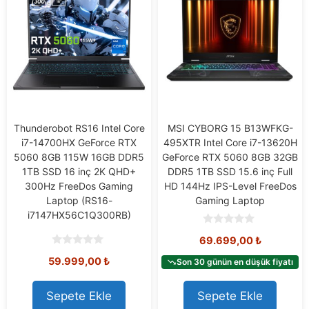
Thunderobot RS16 Intel Core
MSI CYBORG 15 B13WFKG-
i7-14700HX GeForce RTX
495XTR Intel Core i7-13620H
5060 8GB 115W 16GB DDR5
GeForce RTX 5060 8GB 32GB
1TB SSD 16 inç 2K QHD+
DDR5 1TB SSD 15.6 inç Full
300Hz FreeDos Gaming
HD 144Hz IPS-Level FreeDos
Laptop (RS16-
Gaming Laptop
i7147HX56C1Q300RB)
0
69.699,00
₺
o
u
0
59.999,00
₺
t
Son 30 günün en düşük fiyatı
o
o
u
f
t
5
o
Sepete Ekle
Sepete Ekle
f