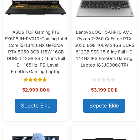
ASUS TUF Gaming F16
Lenovo LOQ 15AHP10 AMD
FX608JH-RV010-Gaming Intel
Ryzen 7-250 GeForce RTX
Core i5-13450HX GeForce
5050 8GB 100W 24GB DDR5
RTX 5050 8GB 115W 16GB
512GB SSD 15.6 inç Full HD
DDR5 512GB SSD 16 inç Full
144Hz IPS FreeDos Gaming
HD+ 165Hz IPS-Level
Laptop (83JG006CTR)
FreeDos Gaming Laptop
5.00
0
52.999,00
₺
53.199,00
₺
out of 5
o
u
t
o
Sepete Ekle
Sepete Ekle
f
5