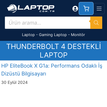
İçeriğe
atla
Products
search
Laptop
-
Gaming Laptop
-
Monitör
THUNDERBOLT 4 DESTEKLI
LAPTOP
HP EliteBook X G1a: Performans Odaklı İş
Dizüstü Bilgisayarı
30 Eylül 2024