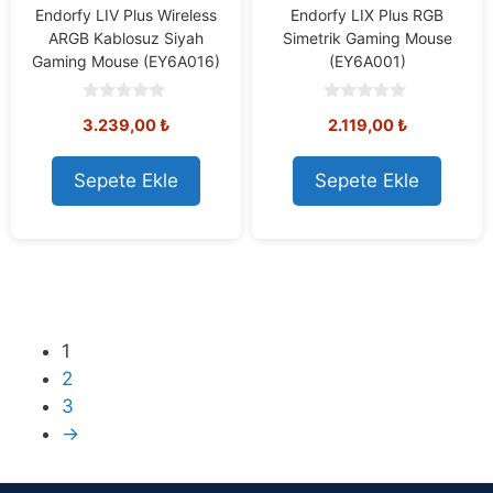
Endorfy LIV Plus Wireless
Endorfy LIX Plus RGB
ARGB Kablosuz Siyah
Simetrik Gaming Mouse
Gaming Mouse (EY6A016)
(EY6A001)
0
0
3.239,00
₺
2.119,00
₺
o
o
u
u
t
t
o
o
Sepete Ekle
Sepete Ekle
f
f
5
5
1
2
3
→