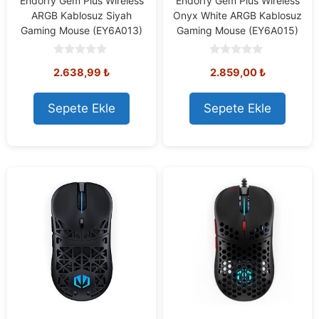
Endorfy Gem Plus Wireless
Endorfy Gem Plus Wireless
ARGB Kablosuz Siyah
Onyx White ARGB Kablosuz
Gaming Mouse (EY6A013)
Gaming Mouse (EY6A015)
0
0
2.638,99
₺
2.859,00
₺
o
o
u
u
t
t
o
o
Sepete Ekle
Sepete Ekle
f
f
5
5