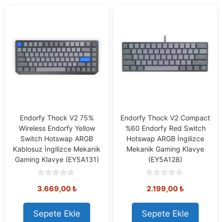
Endorfy Thock V2 75%
Endorfy Thock V2 Compact
Wireless Endorfy Yellow
%60 Endorfy Red Switch
Switch Hotswap ARGB
Hotswap ARGB İngilizce
Kablosuz İngilizce Mekanik
Mekanik Gaming Klavye
Gaming Klavye (EY5A131)
(EY5A128)
0
0
3.669,00
₺
2.199,00
₺
o
o
u
u
t
t
o
o
Sepete Ekle
Sepete Ekle
f
f