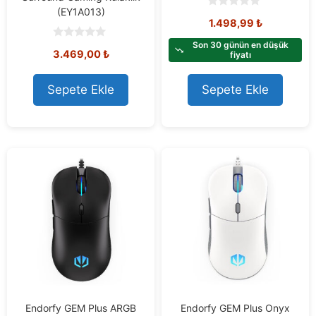
(EY1A013)
0
1.498,99
₺
o
u
t
Son 30 günün en düşük
0
3.469,00
₺
o
fiyatı
o
f
u
5
t
o
Sepete Ekle
Sepete Ekle
f
5
Endorfy GEM Plus ARGB
Endorfy GEM Plus Onyx