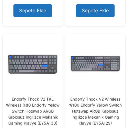
u
u
t
t
o
o
Sepete Ekle
Sepete Ekle
f
f
5
5
Endorfy Thock V2 TKL
Endorfy Thock V2 Wireless
Wireless %80 Endorfy Yellow
%100 Endorfy Yellow Switch
Switch Hotswap ARGB
Hotswap ARGB Kablosuz
Kablosuz İngilizce Mekanik
İngilizce Mekanik Gaming
Gaming Klavye (EY5A130)
Klavye (EY5A129)