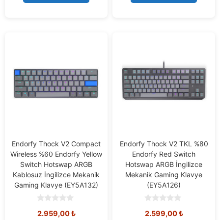
5
5
Endorfy Thock V2 Compact
Endorfy Thock V2 TKL %80
Wireless %60 Endorfy Yellow
Endorfy Red Switch
Switch Hotswap ARGB
Hotswap ARGB İngilizce
Kablosuz İngilizce Mekanik
Mekanik Gaming Klavye
Gaming Klavye (EY5A132)
(EY5A126)
0
0
2.959,00
₺
2.599,00
₺
o
o