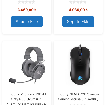
0
0
3.669,00
₺
4.089,00
₺
o
o
u
u
t
t
o
o
Sepete Ekle
Sepete Ekle
f
f
5
5
Endorfy Viro Plus USB Alt
Endorfy GEM ARGB Simetrik
Gray PS5 Uyumlu 7.1
Gaming Mouse (EY6A006)
Surround Gaming Kulaklık