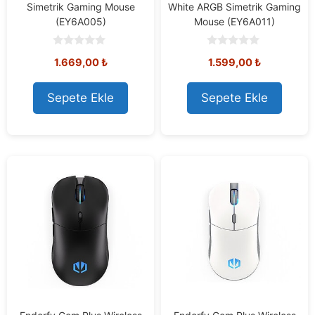
Simetrik Gaming Mouse
White ARGB Simetrik Gaming
(EY6A005)
Mouse (EY6A011)
0
0
1.669,00
₺
1.599,00
₺
o
o
u
u
t
t
o
o
Sepete Ekle
Sepete Ekle
f
f
5
5