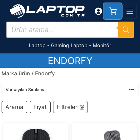
İçeriğe
atla
Products
search
Laptop
-
Gaming Laptop
-
Monitör
ENDORFY
Marka ürün / Endorfy
Arama
Fiyat
Filtreler