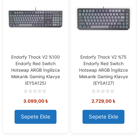
Endorfy Thock V2 %100
Endorfy Thock V2 %75
Endorfy Red Switch
Endorfy Red Switch
Hotswap ARGB İngilizce
Hotswap ARGB İngilizce
Mekanik Gaming Klavye
Mekanik Gaming Klavye
(EY5A125)
(EY5A127)
0
0
3.099,00
₺
2.729,00
₺
o
o
u
u
t
t
o
o
Sepete Ekle
Sepete Ekle
f
f
5
5