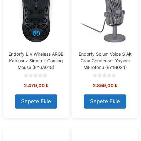
Endorfy LIV Wireless ARGB
Endorfy Solum Voice S Alt
Kablosuz Simetrik Gaming
Gray Condenser Yayıncı
Mouse (EY6A018)
Mikrofonu (EY1B024)
0
0
2.479,00
₺
2.859,00
₺
o
o
u
u
t
t
o
o
Sepete Ekle
Sepete Ekle
f
f
5
5