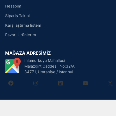
Hesabım
Sipariş Takibi
Karşılaştırma listem
Favori Ürünlerim
MAĞAZA ADRESİMİZ
Ihlamurkuyu Mahallesi
Malazgirt Caddesi, No:32/A
34771, Ümraniye / İstanbul
facebook
instagram
linkedin
youtube
X