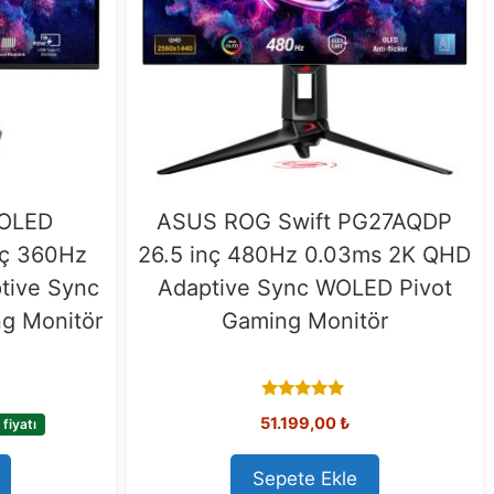
 OLED
ASUS ROG Swift PG27AQDP
ç 360Hz
26.5 inç 480Hz 0.03ms 2K QHD
tive Sync
Adaptive Sync WOLED Pivot
g Monitör
Gaming Monitör
5.00
51.199,00
₺
fiyatı
out of 5
Sepete Ekle