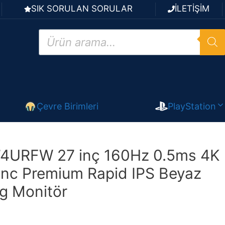
SIK SORULAN SORULAR
İLETİŞİM
Products
search
Çevre Birimleri
PlayStation
4URFW 27 inç 160Hz 0.5ms 4K
nc Premium Rapid IPS Beyaz
g Monitör