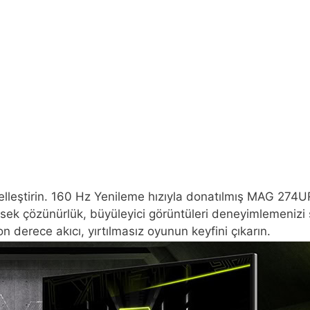
ştirin. 160 Hz Yenileme hızıyla donatılmış MAG 274URFW,
ek çözünürlük, büyüleyici görüntüleri deneyimlemenizi s
on derece akıcı, yırtılmasız oyunun keyfini çıkarın.