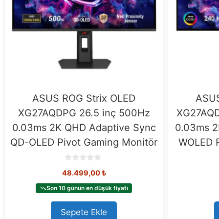
ASUS ROG Strix OLED
ASUS
XG27AQDPG 26.5 inç 500Hz
XG27AQD
0.03ms 2K QHD Adaptive Sync
0.03ms 2
QD-OLED Pivot Gaming Monitör
WOLED P
0
48.499,00
₺
o
u
t
Son 10 günün en düşük fiyatı
o
f
5
Sepete Ekle