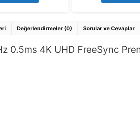
5
eri
Değerlendirmeler (0)
Sorular ve Cevaplar
z 0.5ms 4K UHD FreeSync Premi