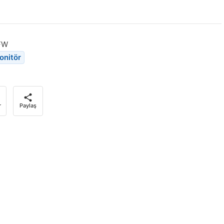
FW
onitör
r
Paylaş