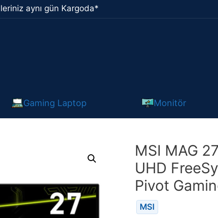
leriniz aynı gün Kargoda*
Gaming Laptop
Monitör
MSI MAG 27
UHD FreeSy
Pivot Gamin
MSI