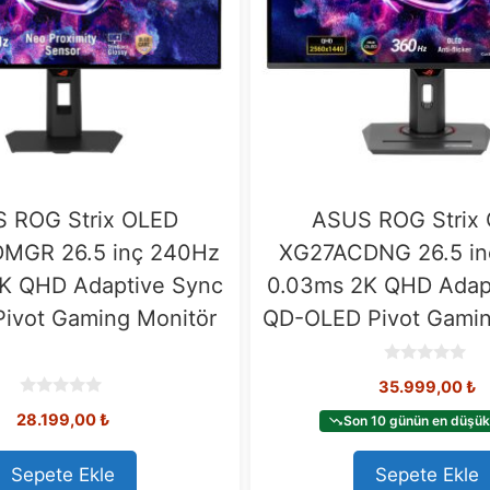
 ROG Strix OLED
ASUS ROG Strix
MGR 26.5 inç 240Hz
XG27ACDNG 26.5 in
K QHD Adaptive Sync
0.03ms 2K QHD Adap
ivot Gaming Monitör
QD-OLED Pivot Gamin
0
35.999,00
₺
o
u
0
28.199,00
₺
t
Son 10 günün en düşük 
o
o
u
f
t
5
o
Sepete Ekle
Sepete Ekle
f