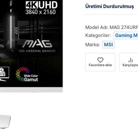
Üretimi Durdurulmuş
Model Adı:
MAG 274UR
Kategoriler:
Gaming M
Marka:
MSI
Favorilere ekle
Karşılaştı