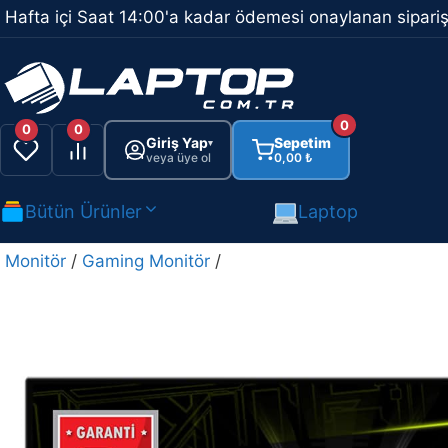
İçeriğe
Hafta içi Saat 14:00'a kadar ödemesi onaylanan sipariş
atla
0
0
0
Giriş Yap
Sepetim
▾
veya üye ol
0,00
₺
Bütün Ürünler
Laptop
Monitör
/
Gaming Monitör
/