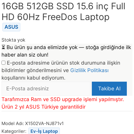
16GB 512GB SSD 15.6 inç Full
HD 60Hz FreeDos Laptop
ASUS
Stokta yok
⏳
Bu ürün şu anda elimizde yok — stoğa girdiğinde ilk
haber alan siz olun!
E-posta adresime ürünün stok durumuna ilişkin
bildirimler gönderilmesini ve
Gizlilik Politikası
koşullarını kabul ediyorum.
E-
Takibe Al
posta
Bu
Tarafımızca Ram ve SSD upgrade işlemi yapılmıştır.
Adresi
ürün
Ürün 2 yıl ASUS Türkiye garantilidir
stoğa
döndüğünde
Model Adı:
X1502VA-NJ871v1
bildirim
Kategoriler:
Ev-İş Laptop