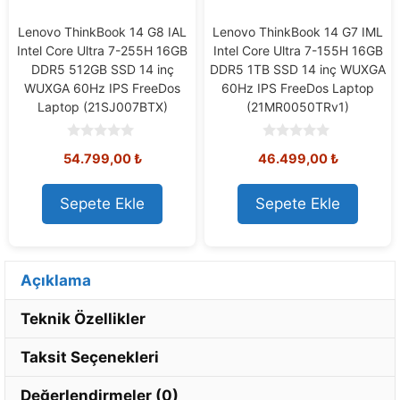
Lenovo ThinkBook 14 G8 IAL
Lenovo ThinkBook 14 G7 IML
Intel Core Ultra 7-255H 16GB
Intel Core Ultra 7-155H 16GB
DDR5 512GB SSD 14 inç
DDR5 1TB SSD 14 inç WUXGA
WUXGA 60Hz IPS FreeDos
60Hz IPS FreeDos Laptop
Laptop (21SJ007BTX)
(21MR0050TRv1)
0
0
54.799,00
₺
46.499,00
₺
o
o
u
u
t
t
o
o
Sepete Ekle
Sepete Ekle
f
f
5
5
Açıklama
Teknik Özellikler
Taksit Seçenekleri
Değerlendirmeler (0)