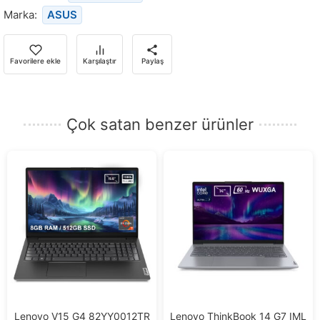
almak
Marka:
ASUS
için
e-
posta
Favorilere ekle
Karşılaştır
Paylaş
adresinizi
girin.
Çok satan benzer ürünler
Lenovo V15 G4 82YY0012TR
Lenovo ThinkBook 14 G7 IML