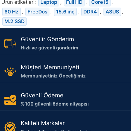
Ürün etiketleri:
Laptop
,
Full HD
,
Core i5
,
60 Hz
,
FreeDos
,
15.6 inç
,
DDR4
,
ASUS
,
M.2 SSD
Güvenilir Gönderim
Hızlı ve güvenli gönderim
Müşteri Memnuniyeti
Memnuniyetiniz Önceliğimiz
Güvenli Ödeme
%100 güvenli ödeme altyapısı
Kaliteli Markalar