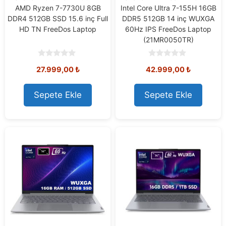
AMD Ryzen 7-7730U 8GB
Intel Core Ultra 7-155H 16GB
DDR4 512GB SSD 15.6 inç Full
DDR5 512GB 14 inç WUXGA
HD TN FreeDos Laptop
60Hz IPS FreeDos Laptop
(21MR0050TR)
0
0
27.999,00
₺
42.999,00
₺
o
o
u
u
t
t
o
o
Sepete Ekle
Sepete Ekle
f
f
5
5