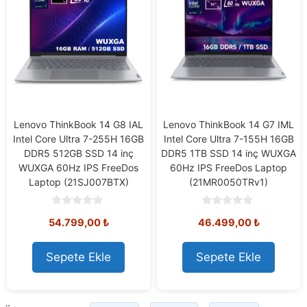
Lenovo ThinkBook 14 G8 IAL
Lenovo ThinkBook 14 G7 IML
Intel Core Ultra 7-255H 16GB
Intel Core Ultra 7-155H 16GB
DDR5 512GB SSD 14 inç
DDR5 1TB SSD 14 inç WUXGA
WUXGA 60Hz IPS FreeDos
60Hz IPS FreeDos Laptop
Laptop (21SJ007BTX)
(21MR0050TRv1)
0
0
54.799,00
₺
46.499,00
₺
o
o
u
u
t
t
o
o
Sepete Ekle
Sepete Ekle
f
f
5
5