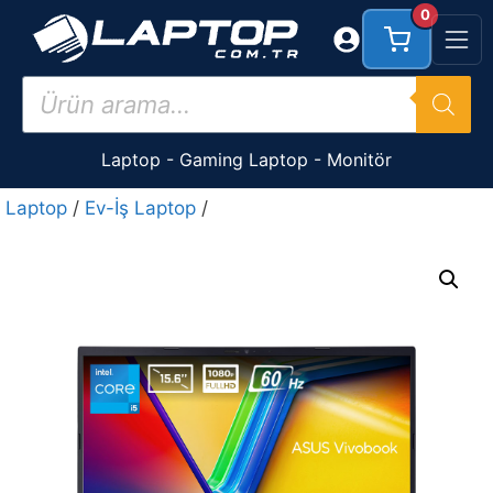
İçeriğe
0
atla
Products
search
Laptop
-
Gaming Laptop
-
Monitör
Laptop
/
Ev-İş Laptop
/