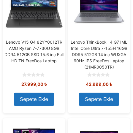
Lenovo V15 G4 82YY0012TR
Lenovo ThinkBook 14 G7 IML
AMD Ryzen 7-7730U 8GB
Intel Core Ultra 7-155H 16GB
DDR4 512GB SSD 15.6 inç Full
DDR5 512GB 14 inç WUXGA
HD TN FreeDos Laptop
60Hz IPS FreeDos Laptop
(21MR0050TR)
0
0
27.999,00
₺
42.999,00
₺
o
o
u
u
t
t
o
o
Sepete Ekle
Sepete Ekle
f
f
5
5