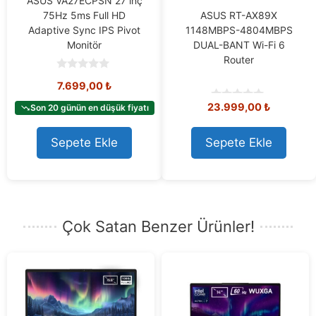
ASUS VA27ECPSN 27 inç
75Hz 5ms Full HD
ASUS RT-AX89X
Adaptive Sync IPS Pivot
1148MBPS-4804MBPS
Monitör
DUAL-BANT Wi-Fi 6
Router
0
7.699,00
₺
o
u
23.999,00
₺
t
Son 20 günün en düşük fiyatı
0
o
o
f
u
5
t
Sepete Ekle
Sepete Ekle
o
f
5
Çok Satan Benzer Ürünler!