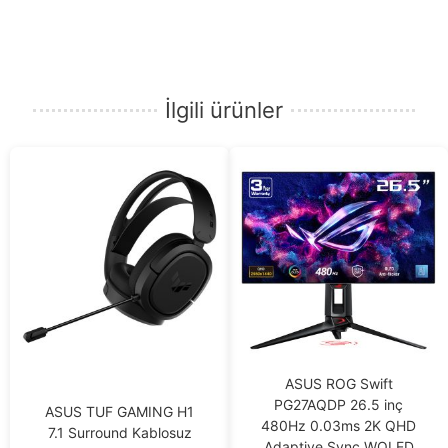
İlgili ürünler
ASUS ROG Swift
PG27AQDP 26.5 inç
ASUS TUF GAMING H1
480Hz 0.03ms 2K QHD
7.1 Surround Kablosuz
Adaptive Sync WOLED