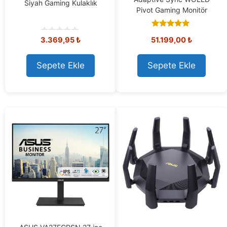
Siyah Gaming Kulaklık
Pivot Gaming Monitör
5.00
3.369,95
₺
51.199,00
₺
out of 5
0
o
u
t
Sepete Ekle
Sepete Ekle
o
f
5