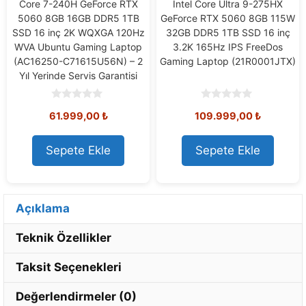
Core 7-240H GeForce RTX
Intel Core Ultra 9-275HX
5060 8GB 16GB DDR5 1TB
GeForce RTX 5060 8GB 115W
SSD 16 inç 2K WQXGA 120Hz
32GB DDR5 1TB SSD 16 inç
WVA Ubuntu Gaming Laptop
3.2K 165Hz IPS FreeDos
(AC16250-C71615U56N) – 2
Gaming Laptop (21R0001JTX)
Yıl Yerinde Servis Garantisi
0
0
61.999,00
₺
109.999,00
₺
o
o
u
u
t
t
o
o
Sepete Ekle
Sepete Ekle
f
f
5
5
Açıklama
Teknik Özellikler
Taksit Seçenekleri
Değerlendirmeler (0)