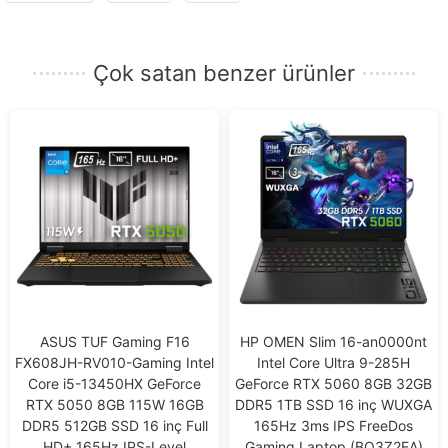
Çok satan benzer ürünler
ASUS TUF Gaming F16
HP OMEN Slim 16-an0000nt
FX608JH-RV010-Gaming Intel
Intel Core Ultra 9-285H
Core i5-13450HX GeForce
GeForce RTX 5060 8GB 32GB
RTX 5050 8GB 115W 16GB
DDR5 1TB SSD 16 inç WUXGA
DDR5 512GB SSD 16 inç Full
165Hz 3ms IPS FreeDos
HD+ 165Hz IPS-Level
Gaming Laptop (BQ3Z2EA)