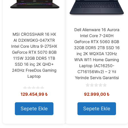
Dell Alienware 16 Aurora
MSI CROSSHAIR 16 HX
Intel Core 7-240H
AI D2XWGKG-047XTR
GeForce RTX 5060 8GB
Intel Core Ultra 9-275HX
32GB DDR5 2TB SSD 16
GeForce RTX 5070 8GB
inç 2K WQXGA 120Hz
115W 32GB DDR5 1TB
WVA W11 Home Gaming
SSD 16 inç 2K QHD+
Laptop (AC16250-
240Hz FreeDos Gaming
C716156Wv2) – 2 Yıl
Laptop
Yerinde Servis Garantisi
0
129.454,99
₺
92.999,00
₺
0
o
o
u
u
t
t
o
Sepete Ekle
Sepete Ekle
o
f
f
5
5