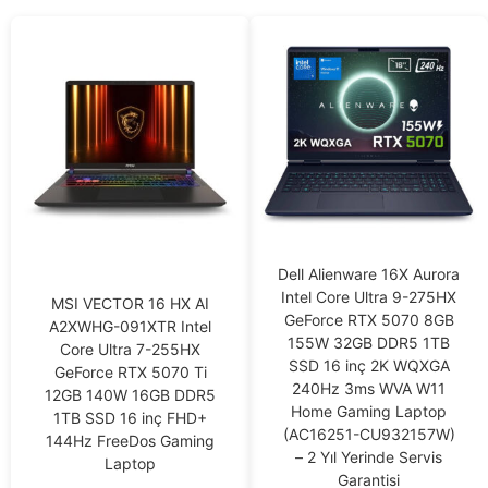
Dell Alienware 16X Aurora
Intel Core Ultra 9-275HX
MSI VECTOR 16 HX AI
GeForce RTX 5070 8GB
A2XWHG-091XTR Intel
155W 32GB DDR5 1TB
Core Ultra 7-255HX
SSD 16 inç 2K WQXGA
GeForce RTX 5070 Ti
240Hz 3ms WVA W11
12GB 140W 16GB DDR5
Home Gaming Laptop
1TB SSD 16 inç FHD+
(AC16251-CU932157W)
144Hz FreeDos Gaming
– 2 Yıl Yerinde Servis
Laptop
Garantisi