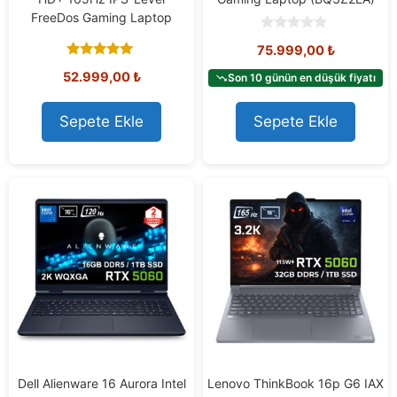
FreeDos Gaming Laptop
0
75.999,00
₺
o
u
5.00
52.999,00
₺
t
Son 10 günün en düşük fiyatı
out of 5
o
f
5
Sepete Ekle
Sepete Ekle
Dell Alienware 16 Aurora Intel
Lenovo ThinkBook 16p G6 IAX