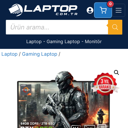
İçeriğe
0
atla
Products
search
Laptop
-
Gaming Laptop
-
Monitör
Laptop
/
Gaming Laptop
/