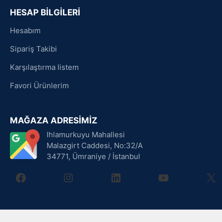
HESAP BİLGİLERİ
Hesabım
Sipariş Takibi
Karşılaştırma listem
Favori Ürünlerim
MAĞAZA ADRESİMİZ
Ihlamurkuyu Mahallesi
Malazgirt Caddesi, No:32/A
34771, Ümraniye / İstanbul
facebook
instagram
linkedin
youtube
X