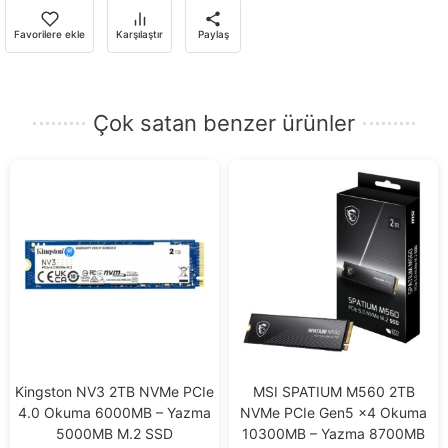
almak
için
Favorilere ekle
Karşılaştır
Paylaş
e-
posta
adresinizi
Çok satan benzer ürünler
girin.
Kingston NV3 2TB NVMe PCIe
MSI SPATIUM M560 2TB
4.0 Okuma 6000MB – Yazma
NVMe PCIe Gen5 x4 Okuma
5000MB M.2 SSD
10300MB – Yazma 8700MB