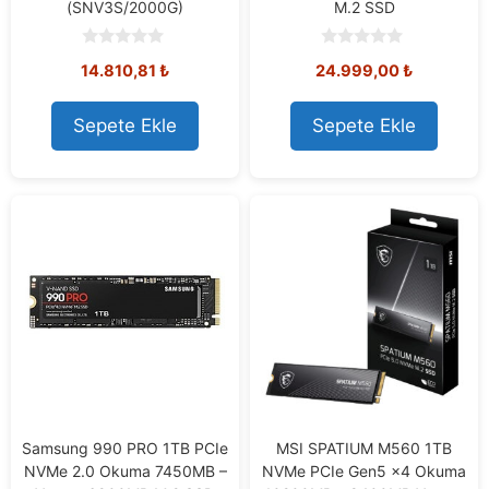
(SNV3S/2000G)
M.2 SSD
0
0
14.810,81
₺
24.999,00
₺
o
o
u
u
t
t
o
o
Sepete Ekle
Sepete Ekle
f
f
5
5
Samsung 990 PRO 1TB PCIe
MSI SPATIUM M560 1TB
NVMe 2.0 Okuma 7450MB –
NVMe PCIe Gen5 x4 Okuma