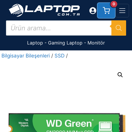
İçeriğe
0
atla
Products
search
Laptop
-
Gaming Laptop
-
Monitör
Bilgisayar Bileşenleri
/
SSD
/