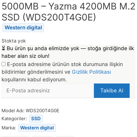
5000MB – Yazma 4200MB M.2
SSD (WDS200T4G0E)
Western digital
Stokta yok
⏳
Bu ürün şu anda elimizde yok — stoğa girdiğinde ilk
haber alan siz olun!
E-posta adresime ürünün stok durumuna ilişkin
bildirimler gönderilmesini ve
Gizlilik Politikası
koşullarını kabul ediyorum.
E-
Takibe Al
posta
Bu
Adresi
ürün
Model Adı:
WDS200T4G0E
stoğa
Kategoriler:
SSD
döndüğünde
Marka:
Western digital
bildirim