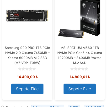
Samsung 990 PRO 1TB PCIe
MSI SPATIUM M560 1TB
NVMe 2.0 Okuma 7450MB –
NVMe PCIe Gen5 x4 Okuma
Yazma 6900MB M.2 SSD
10200MB – 8400MB Yazma
(MZ-V9P1T0BW)
M.2 SSD
0
0
14.499,00
₺
14.899,01
₺
o
o
u
u
t
t
o
o
Sepete Ekle
Sepete Ekle
f
f
5
5