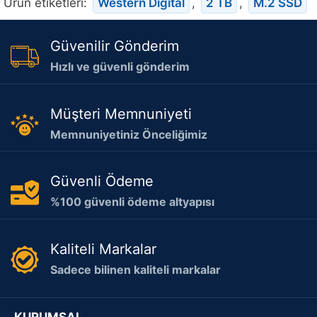
Ürün etiketleri:
Western Digital
,
2 TB
,
M.2 SSD
Güvenilir Gönderim
Hızlı ve güvenli gönderim
Müşteri Memnuniyeti
Memnuniyetiniz Önceliğimiz
Güvenli Ödeme
%100 güvenli ödeme altyapısı
Kaliteli Markalar
Sadece bilinen kaliteli markalar
KURUMSAL