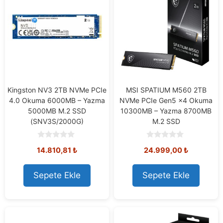
Kingston NV3 2TB NVMe PCIe
MSI SPATIUM M560 2TB
4.0 Okuma 6000MB – Yazma
NVMe PCIe Gen5 x4 Okuma
5000MB M.2 SSD
10300MB – Yazma 8700MB
(SNV3S/2000G)
M.2 SSD
0
0
14.810,81
₺
24.999,00
₺
o
o
u
u
t
t
o
o
Sepete Ekle
Sepete Ekle
f
f
5
5