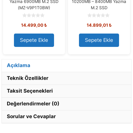
Yazma 6900MB M.2 SSD
10200MB – 8400MB Yazma
(MZ-V9P1T0BW)
M.2 SSD
0
0
14.499,00
₺
14.899,01
₺
o
o
u
u
t
t
o
o
Sepete Ekle
Sepete Ekle
f
f
5
5
Açıklama
Teknik Özellikler
Taksit Seçenekleri
Değerlendirmeler (0)
Sorular ve Cevaplar