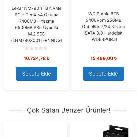
Lexar NM790 1TB NVMe
WD Purple 6TB
PCIe Gen4 x4 Okuma
5400Rpm 256MB
7400MB – Yazma
Önbellek 7/24 3.5 inç
6500MB PS5 Uyumlu
SATA 3.0 Harddisk
M.2 SSD
(WD64PURZ)
(LNM790X001T-RNNNG)
0
10.724,78
₺
15.499,00
₺
0
o
o
u
u
t
t
o
Sepete Ekle
Sepete Ekle
o
f
f
5
5
Çok Satan Benzer Ürünler!