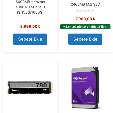
6000MB – Yazma
2400MB M.2 SSD
4000MB M.2 SSD
(SNV3S/1000G)
0
7.999,00
₺
o
u
8.999,00
₺
t
Son 30 günün en düşük fiyatı
0
o
o
f
u
5
t
Sepete Ekle
Sepete Ekle
o
f
5