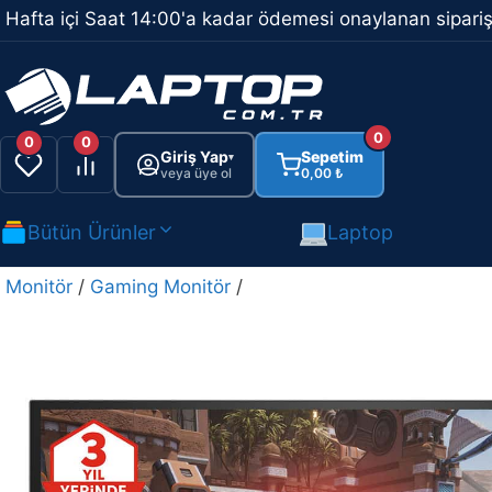
İçeriğe
Hafta içi Saat 14:00'a kadar ödemesi onaylanan sipariş
atla
0
0
0
Giriş Yap
Sepetim
▾
veya üye ol
0,00
₺
Bütün Ürünler
Laptop
Monitör
/
Gaming Monitör
/