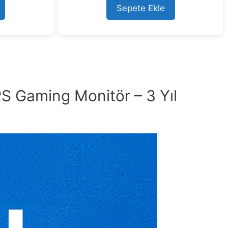
o
Sepete Ekle
f
5
S Gaming Monitör – 3 Yıl