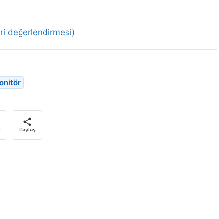
i değerlendirmesi)
onitör
r
Paylaş