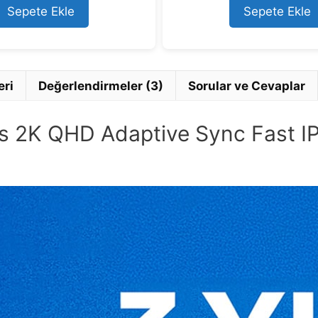
5
o
Sepete Ekle
Sepete Ekle
f
5
eri
Değerlendirmeler (3)
Sorular ve Cevaplar
s 2K QHD Adaptive Sync Fast IP