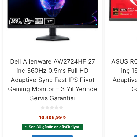
Dell Alienware AW2724HF 27
ASUS RO
inç 360Hz 0.5ms Full HD
inç 
Adaptive Sync Fast IPS Pivot
Adaptive
Gaming Monitör – 3 Yıl Yerinde
G
Servis Garantisi
0
16.498,99
₺
o
u
t
Son 30 günün en düşük fiyatı
o
f