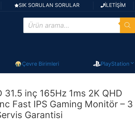
SIK SORULAN SORULAR
İLETİŞİM
Products
search
Çevre Birimleri
PlayStation
D 31.5 inç 165Hz 1ms 2K QHD
nc Fast IPS Gaming Monitör – 3
Servis Garantisi