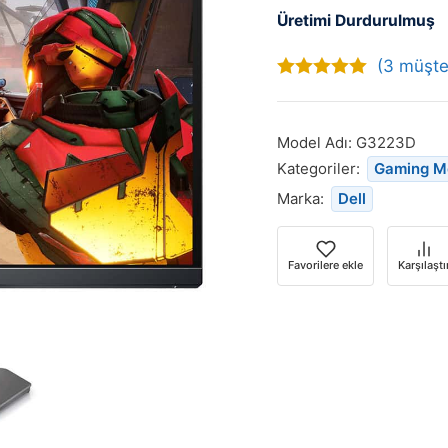
Üretimi Durdurulmuş
(
3
müşter
5.00
out of
5
Model Adı:
G3223D
Kategoriler:
Gaming M
Marka:
Dell
Favorilere ekle
Karşılaştı