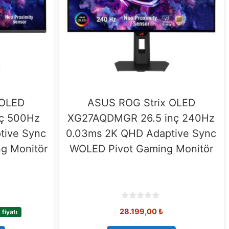
 OLED
ASUS ROG Strix OLED
ç 500Hz
XG27AQDMGR 26.5 inç 240Hz
tive Sync
0.03ms 2K QHD Adaptive Sync
g Monitör
WOLED Pivot Gaming Monitör
0
28.199,00
₺
fiyatı
o
u
t