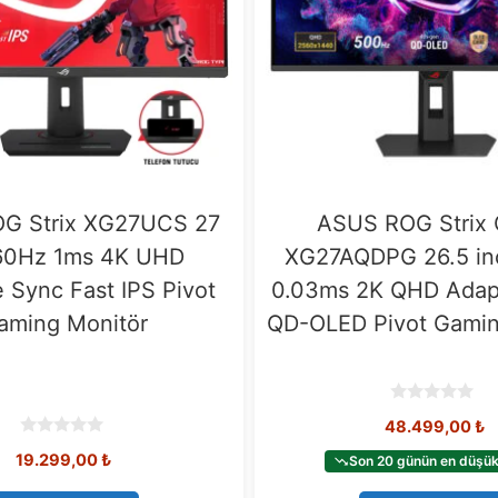
G Strix XG27UCS 27
ASUS ROG Strix
160Hz 1ms 4K UHD
XG27AQDPG 26.5 in
 Sync Fast IPS Pivot
0.03ms 2K QHD Adap
aming Monitör
QD-OLED Pivot Gamin
0
48.499,00
₺
o
u
0
19.299,00
₺
t
Son 20 günün en düşük 
o
o
u
f
t