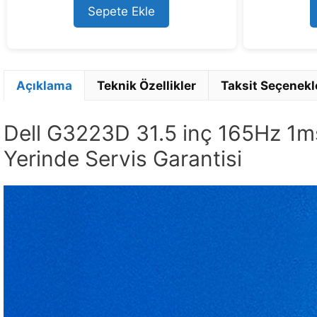
5
Sepete Ekle
Açıklama
Teknik Özellikler
Taksit Seçenekl
Dell G3223D 31.5 inç 165Hz 1m
Yerinde Servis Garantisi