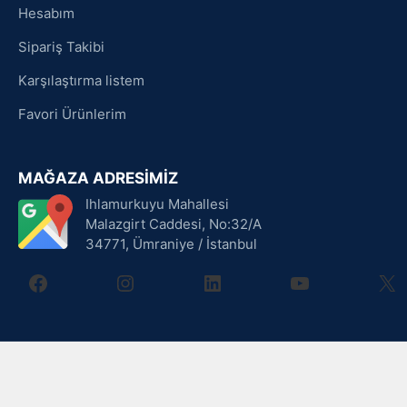
Hesabım
Sipariş Takibi
Karşılaştırma listem
Favori Ürünlerim
MAĞAZA ADRESİMİZ
Ihlamurkuyu Mahallesi
Malazgirt Caddesi, No:32/A
34771, Ümraniye / İstanbul
facebook
instagram
linkedin
youtube
X