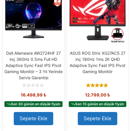
Dell Alienware AW2724HF 27
ASUS ROG Strix XG27ACS 27
inç 360Hz 0.5ms Full HD
inç 180Hz 1ms 2K QHD
Adaptive Sync Fast IPS Pivot
Adaptive Sync Fast IPS Pivot
Gaming Monitör – 3 Yıl Yerinde
Gaming Monitör
Servis Garantisi
0
5.00
16.498,99
₺
12.799,00
₺
o
out of 5
u
t
Son 30 günün en düşük fiyatı
Son 10 günün en düşük fiyatı
o
f
5
Sepete Ekle
Sepete Ekle