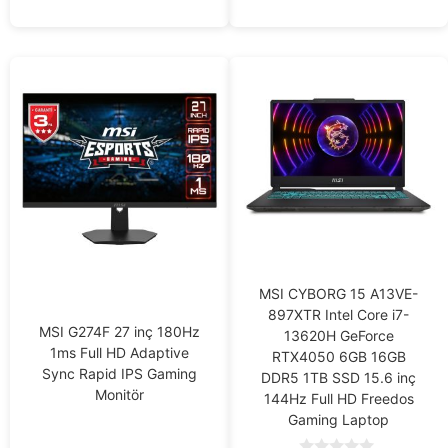
5
MSI CYBORG 15 A13VE-
897XTR Intel Core i7-
MSI G274F 27 inç 180Hz
13620H GeForce
1ms Full HD Adaptive
RTX4050 6GB 16GB
Sync Rapid IPS Gaming
DDR5 1TB SSD 15.6 inç
Monitör
144Hz Full HD Freedos
Gaming Laptop