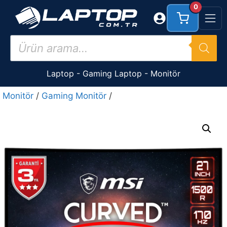
İçeriğe
0
atla
Products
search
Laptop
-
Gaming Laptop
-
Monitör
Monitör
/
Gaming Monitör
/