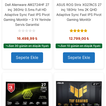
Dell Alienware AW2724HF 27
ASUS ROG Strix XG27ACS 27
inç 360Hz 0.5ms Full HD
inç 180Hz 1ms 2K QHD
Adaptive Sync Fast IPS Pivot
Adaptive Sync Fast IPS Pivot
Gaming Monitör – 3 Yıl Yerinde
Gaming Monitör
Servis Garantisi
0
5.00
16.498,99
₺
12.799,00
₺
o
out of 5
u
t
Son 30 günün en düşük fiyatı
Son 10 günün en düşük fiyatı
o
f
5
Sepete Ekle
Sepete Ekle