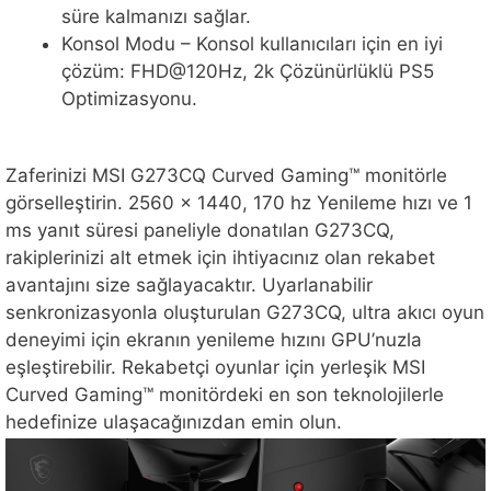
süre kalmanızı sağlar.
Konsol Modu – Konsol kullanıcıları için en iyi
çözüm: FHD@120Hz, 2k Çözünürlüklü PS5
Optimizasyonu.
Zaferinizi MSI G273CQ Curved Gaming™ monitörle
görselleştirin. 2560 x 1440, 170 hz Yenileme hızı ve 1
ms yanıt süresi paneliyle donatılan G273CQ,
rakiplerinizi alt etmek için ihtiyacınız olan rekabet
avantajını size sağlayacaktır. Uyarlanabilir
senkronizasyonla oluşturulan G273CQ, ultra akıcı oyun
deneyimi için ekranın yenileme hızını GPU’nuzla
eşleştirebilir. Rekabetçi oyunlar için yerleşik MSI
Curved Gaming™ monitördeki en son teknolojilerle
hedefinize ulaşacağınızdan emin olun.