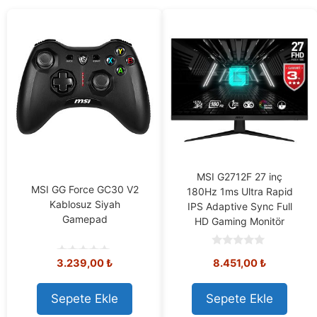
MSI G2712F 27 inç
MSI GG Force GC30 V2
180Hz 1ms Ultra Rapid
Kablosuz Siyah
IPS Adaptive Sync Full
Gamepad
HD Gaming Monitör
0
3.239,00
₺
8.451,00
₺
o
0
u
o
t
u
o
t
Sepete Ekle
Sepete Ekle
f
o
5
f