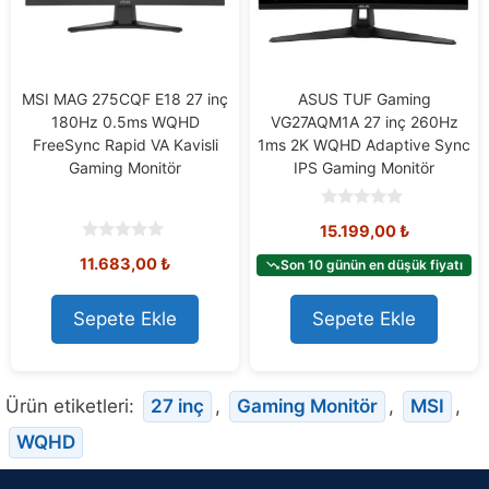
MSI MAG 275CQF E18 27 inç
ASUS TUF Gaming
180Hz 0.5ms WQHD
VG27AQM1A 27 inç 260Hz
FreeSync Rapid VA Kavisli
1ms 2K WQHD Adaptive Sync
Gaming Monitör
IPS Gaming Monitör
0
15.199,00
₺
o
u
0
11.683,00
₺
t
Son 10 günün en düşük fiyatı
o
o
u
f
t
5
o
Sepete Ekle
Sepete Ekle
f
5
Ürün etiketleri:
27 inç
,
Gaming Monitör
,
MSI
,
WQHD