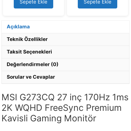
Sepete Ekle
Sepete Ekle
f
5
Açıklama
Teknik Özellikler
Taksit Seçenekleri
Değerlendirmeler (0)
Sorular ve Cevaplar
MSI G273CQ 27 inç 170Hz 1ms
2K WQHD FreeSync Premium
Kavisli Gaming Monitör