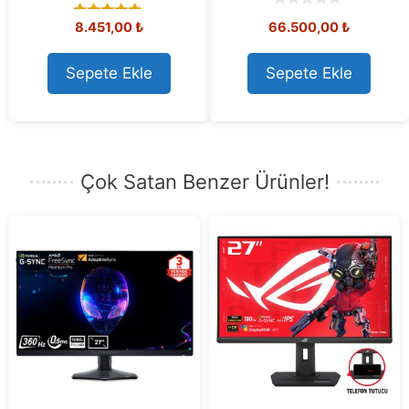
0
8.451,00
₺
66.500,00
₺
5.00
o
out of 5
u
t
o
Sepete Ekle
Sepete Ekle
f
5
Çok Satan Benzer Ürünler!