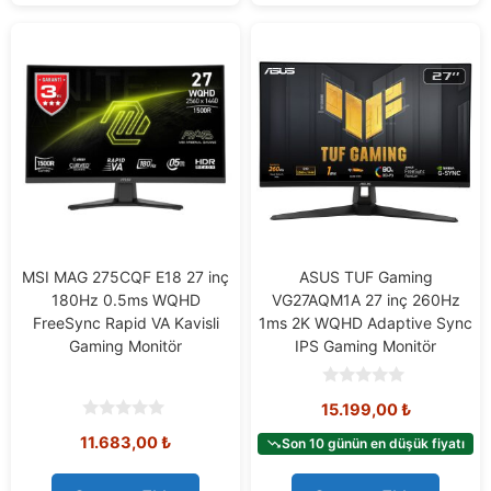
MSI MAG 275CQF E18 27 inç
ASUS TUF Gaming
180Hz 0.5ms WQHD
VG27AQM1A 27 inç 260Hz
FreeSync Rapid VA Kavisli
1ms 2K WQHD Adaptive Sync
Gaming Monitör
IPS Gaming Monitör
0
15.199,00
₺
o
u
0
11.683,00
₺
t
Son 10 günün en düşük fiyatı
o
o
u
f
t
5
o