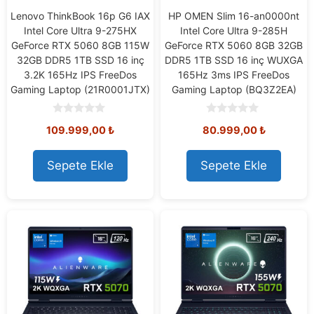
Lenovo ThinkBook 16p G6 IAX
HP OMEN Slim 16-an0000nt
Intel Core Ultra 9-275HX
Intel Core Ultra 9-285H
GeForce RTX 5060 8GB 115W
GeForce RTX 5060 8GB 32GB
32GB DDR5 1TB SSD 16 inç
DDR5 1TB SSD 16 inç WUXGA
3.2K 165Hz IPS FreeDos
165Hz 3ms IPS FreeDos
Gaming Laptop (21R0001JTX)
Gaming Laptop (BQ3Z2EA)
0
0
109.999,00
₺
80.999,00
₺
o
o
u
u
t
t
o
o
Sepete Ekle
Sepete Ekle
f
f
5
5