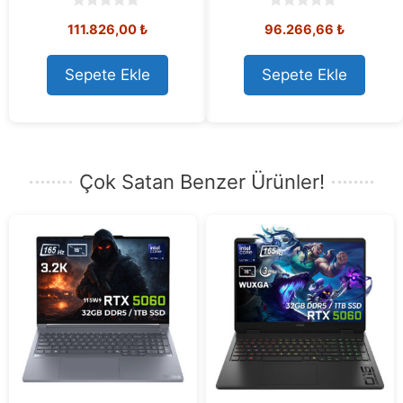
0
0
111.826,00
₺
96.266,66
₺
o
o
u
u
t
t
o
o
Sepete Ekle
Sepete Ekle
f
f
5
5
Çok Satan Benzer Ürünler!