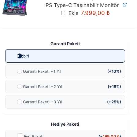
IPS Type-C Taşınabilir Monitör
Orijinal
Mevcut
7.999,00
₺
Ekle
fiyat:
fiyat:
8.299,00 ₺.
7.999,00 ₺
Garanti Paketi
Hiçbiri
Ek Garanti Paketi +1 Yıl
(+10%)
Ek Garanti Paketi +2 Yıl
(+15%)
Ek Garanti Paketi +3 Yıl
(+25%)
Hediye Paketi
Hediye Paketi
(+
199,00
₺
)