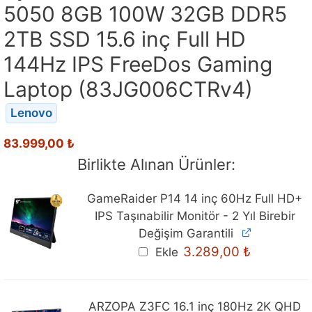
5050 8GB 100W 32GB DDR5
2TB SSD 15.6 inç Full HD
144Hz IPS FreeDos Gaming
Laptop (83JG006CTRv4)
Lenovo
83.999,00
₺
Birlikte Alınan Ürünler:
GameRaider P14 14 inç 60Hz Full HD+
IPS Taşınabilir Monitör - 2 Yıl Birebir
Değişim Garantili
3.289,00
₺
Ekle
ARZOPA Z3FC 16.1 inç 180Hz 2K QHD