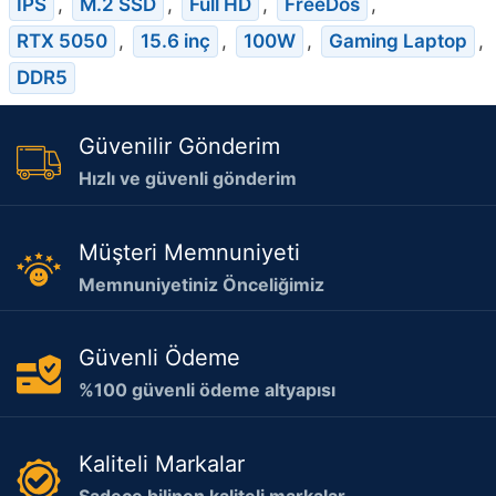
IPS
,
M.2 SSD
,
Full HD
,
FreeDos
,
RTX 5050
,
15.6 inç
,
100W
,
Gaming Laptop
,
DDR5
Güvenilir Gönderim
Hızlı ve güvenli gönderim
Müşteri Memnuniyeti
Memnuniyetiniz Önceliğimiz
Güvenli Ödeme
%100 güvenli ödeme altyapısı
Kaliteli Markalar
Sadece bilinen kaliteli markalar