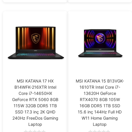
MSI KATANA 17 HX
MSI KATANA 15 B13VGK-
B14WFK-216XTR Intel
1610TR Intel Core i7-
Core i7-14650HX
13620H GeForce
GeForce RTX 5060 8GB
RTX4070 8GB 105W
115W 32GB DDR5 1TB
16GB DDR5 1TB SSD
SSD 17.3 inç 2K QHD
15.6 inç 144Hz Full HD
240Hz FreeDos Gaming
W11 Home Gaming
Laptop
Laptop