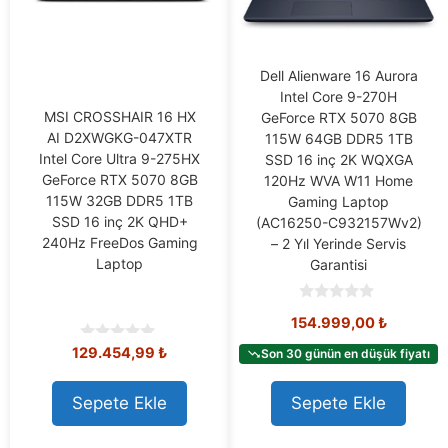
Dell Alienware 16 Aurora
Intel Core 9-270H
MSI CROSSHAIR 16 HX
GeForce RTX 5070 8GB
AI D2XWGKG-047XTR
115W 64GB DDR5 1TB
Intel Core Ultra 9-275HX
SSD 16 inç 2K WQXGA
GeForce RTX 5070 8GB
120Hz WVA W11 Home
115W 32GB DDR5 1TB
Gaming Laptop
SSD 16 inç 2K QHD+
(AC16250-C932157Wv2)
240Hz FreeDos Gaming
– 2 Yıl Yerinde Servis
Laptop
Garantisi
0
154.999,00
₺
o
u
0
129.454,99
₺
t
Son 30 günün en düşük fiyatı
o
o
u
f
t
5
Sepete Ekle
Sepete Ekle
o
f
5