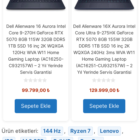
Dell Alienware 16 Aurora Intel
Dell Alienware 16X Aurora Intel
Core 9-270H GeForce RTX
Core Ultra 9-275HX GeForce
5070 8GB 115W 32GB DDR5
RTX 5070 8GB 155W 32GB
1TB SSD 16 inç 2K WQXGA
DDR5 1TB SSD 16 inç 2K
120Hz WVA W11 Home
WQXGA 240Hz 3ms WVA W11
Gaming Laptop (AC16250-
Home Gaming Laptop
C932157W) – 2 Yıl Yerinde
(AC16251-CU932157W) – 2
Servis Garantisi
Yıl Yerinde Servis Garantisi
0
0
99.799,00
₺
129.999,00
₺
o
o
u
u
t
t
o
o
Sepete Ekle
Sepete Ekle
f
f
5
5
Ürün etiketleri:
144 Hz
,
Ryzen 7
,
Lenovo
,