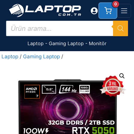
İçeriğe
0
atla
Products
search
Laptop
-
Gaming Laptop
-
Monitör
Laptop
/
Gaming Laptop
/