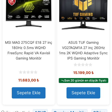
MSI MAG 275CQF E18 27 inç
ASUS TUF Gaming
180Hz 0.5ms WQHD
VG27AQM1A 27 inç 260Hz
FreeSync Rapid VA Kavisli
1ms 2K WQHD Adaptive Sync
Gaming Monitör
IPS Gaming Monitör
0
15.199,00
₺
o
u
0
11.683,00
₺
t
Son 20 günün en düşük fiyatı
o
o
u
f
t
5
o
Sepete Ekle
Sepete Ekle
f
5