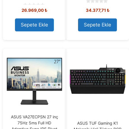
0
26.969,00
₺
34.377,71
₺
o
0
u
o
t
u
o
t
Sepete Ekle
Sepete Ekle
f
o
5
f
5
ASUS VA27ECPSN 27 inç
75Hz 5ms Full HD
ASUS TUF Gaming K1
Adaptive Sync IPS Pivot