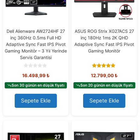
Dell Alienware AW2724HF 27
ASUS ROG Strix XG27ACS 27
inç 360Hz 0.5ms Full HD
inç 180Hz 1ms 2K QHD
Adaptive Sync Fast IPS Pivot
Adaptive Sync Fast IPS Pivot
Gaming Monitör – 3 Yıl Yerinde
Gaming Monitör
Servis Garantisi
0
5.00
16.498,99
₺
12.799,00
₺
o
out of 5
u
t
Son 30 günün en düşük fiyatı
Son 20 günün en düşük fiyatı
o
f
5
Sepete Ekle
Sepete Ekle