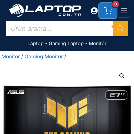
İçeriğe
0
atla
Products
search
Laptop
-
Gaming Laptop
-
Monitör
Monitör
/
Gaming Monitör
/