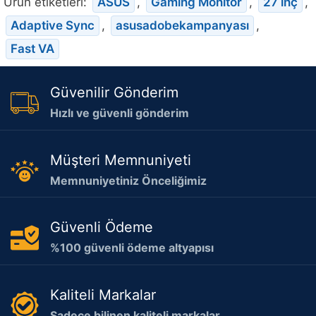
Ürün etiketleri:
ASUS
,
Gaming Monitör
,
27 inç
,
Adaptive Sync
,
asusadobekampanyası
,
Fast VA
Güvenilir Gönderim
Hızlı ve güvenli gönderim
Müşteri Memnuniyeti
Memnuniyetiniz Önceliğimiz
Güvenli Ödeme
%100 güvenli ödeme altyapısı
Kaliteli Markalar
Sadece bilinen kaliteli markalar