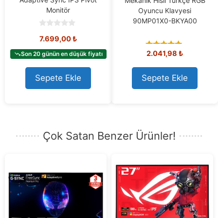
Mekanik Hisli Türkçe RGB
Monitör
Oyuncu Klavyesi
90MP01X0-BKYA00
0
7.699,00
₺
o
u
2.041,98
₺
t
Son 20 günün en düşük fiyatı
5.00
o
out of 5
f
5
Sepete Ekle
Sepete Ekle
Çok Satan Benzer Ürünler!