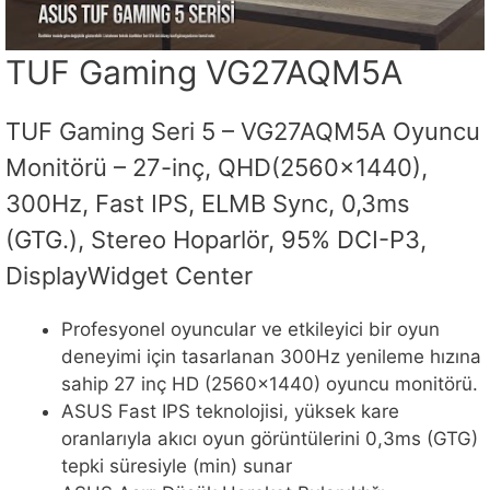
TUF Gaming VG27AQM5A
TUF Gaming Seri 5 – VG27AQM5A Oyuncu
Monitörü – 27-inç, QHD(2560×1440),
300Hz, Fast IPS, ELMB Sync, 0,3ms
(GTG.), Stereo Hoparlör, 95% DCI-P3,
DisplayWidget Center
Profesyonel oyuncular ve etkileyici bir oyun
deneyimi için tasarlanan 300Hz yenileme hızına
sahip 27 inç HD (2560×1440) oyuncu monitörü.
ASUS Fast IPS teknolojisi, yüksek kare
oranlarıyla akıcı oyun görüntülerini 0,3ms (GTG)
tepki süresiyle (min) sunar