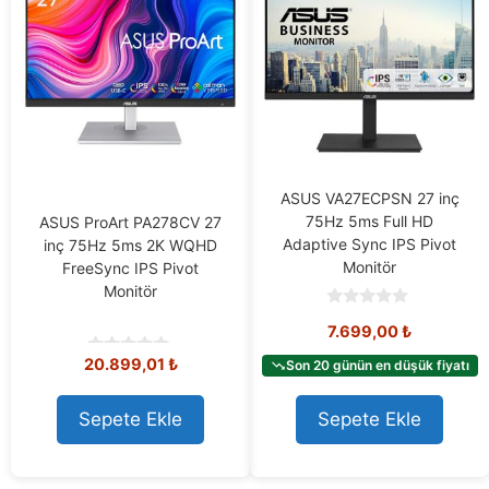
ASUS VA27ECPSN 27 inç
75Hz 5ms Full HD
ASUS ProArt PA278CV 27
Adaptive Sync IPS Pivot
inç 75Hz 5ms 2K WQHD
Monitör
FreeSync IPS Pivot
Monitör
0
7.699,00
₺
o
u
20.899,01
₺
t
Son 20 günün en düşük fiyatı
0
o
o
f
u
5
t
Sepete Ekle
Sepete Ekle
o
f
5