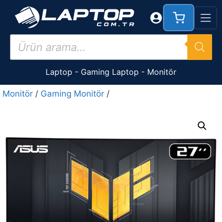
İçeriğe
atla
Products
search
Laptop
-
Gaming Laptop
-
Monitör
Monitör
/
Gaming Monitör
/