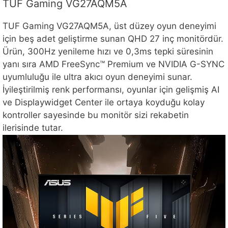
TUF Gaming VG27AQM5A
TUF Gaming VG27AQM5A, üst düzey oyun deneyimi
için beş adet geliştirme sunan QHD 27 inç monitördür.
Ürün, 300Hz yenileme hızı ve 0,3ms tepki süresinin
yanı sıra AMD FreeSync™ Premium ve NVIDIA G-SYNC
uyumluluğu ile ultra akıcı oyun deneyimi sunar.
İyileştirilmiş renk performansı, oyunlar için gelişmiş AI
ve Displaywidget Center ile ortaya koyduğu kolay
kontroller sayesinde bu monitör sizi rekabetin
ilerisinde tutar.