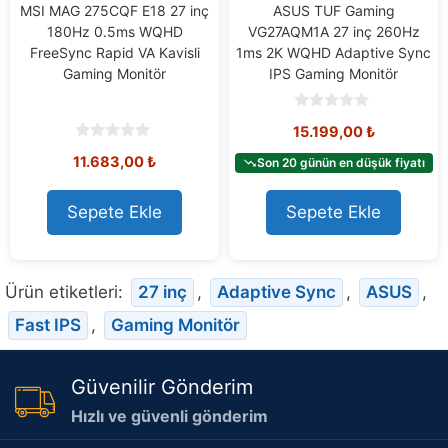
MSI MAG 275CQF E18 27 inç
ASUS TUF Gaming
180Hz 0.5ms WQHD
VG27AQM1A 27 inç 260Hz
FreeSync Rapid VA Kavisli
1ms 2K WQHD Adaptive Sync
Gaming Monitör
IPS Gaming Monitör
0
15.199,00
₺
o
u
0
11.683,00
₺
t
Son 20 günün en düşük fiyatı
o
o
u
f
t
5
o
Sepete Ekle
Sepete Ekle
f
5
Ürün etiketleri:
27 inç
,
Adaptive Sync
,
ASUS
,
Fast IPS
,
Gaming Monitör
Güvenilir Gönderim
Hızlı ve güvenli gönderim