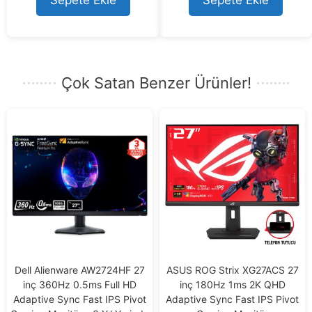
Sepete Ekle
Sepete Ekle
o
f
5
Çok Satan Benzer Ürünler!
Dell Alienware AW2724HF 27
ASUS ROG Strix XG27ACS 27
inç 360Hz 0.5ms Full HD
inç 180Hz 1ms 2K QHD
Adaptive Sync Fast IPS Pivot
Adaptive Sync Fast IPS Pivot