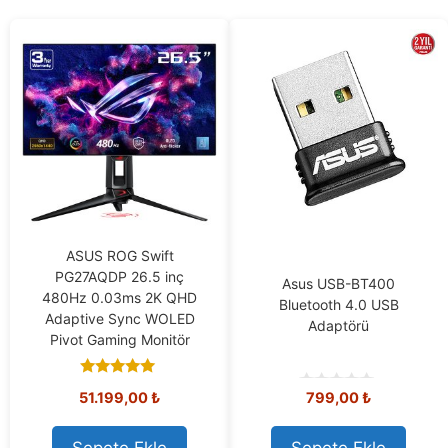
ASUS ROG Swift
PG27AQDP 26.5 inç
Asus USB-BT400
480Hz 0.03ms 2K QHD
Bluetooth 4.0 USB
Adaptive Sync WOLED
Adaptörü
Pivot Gaming Monitör
5.00
51.199,00
₺
799,00
₺
out of 5
0
o
u
t