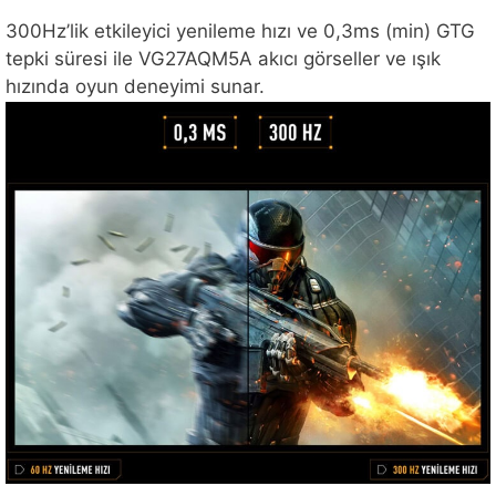
300Hz’lik etkileyici yenileme hızı ve 0,3ms (min) GTG
tepki süresi ile VG27AQM5A akıcı görseller ve ışık
hızında oyun deneyimi sunar.