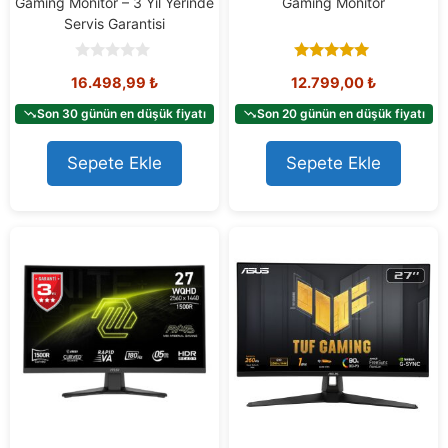
Gaming Monitör – 3 Yıl Yerinde
Gaming Monitör
Servis Garantisi
0
5.00
16.498,99
₺
12.799,00
₺
o
out of 5
u
t
Son 30 günün en düşük fiyatı
Son 20 günün en düşük fiyatı
o
f
5
Sepete Ekle
Sepete Ekle