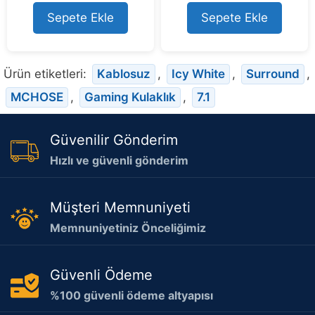
t
t
o
o
Sepete Ekle
Sepete Ekle
f
f
5
5
Ürün etiketleri:
Kablosuz
,
Icy White
,
Surround
,
MCHOSE
,
Gaming Kulaklık
,
7.1
Güvenilir Gönderim
Hızlı ve güvenli gönderim
Müşteri Memnuniyeti
Memnuniyetiniz Önceliğimiz
Güvenli Ödeme
%100 güvenli ödeme altyapısı