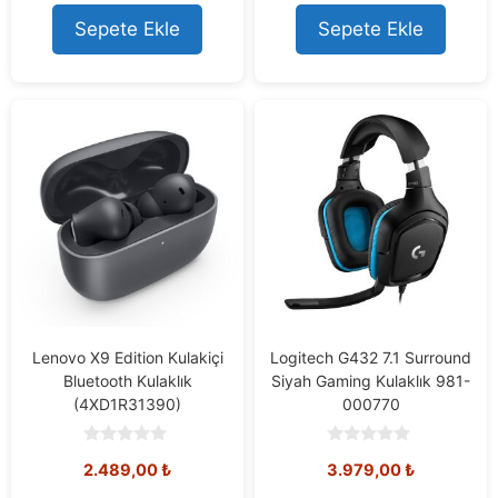
t
t
o
o
Sepete Ekle
Sepete Ekle
f
f
5
5
Lenovo X9 Edition Kulakiçi
Logitech G432 7.1 Surround
Bluetooth Kulaklık
Siyah Gaming Kulaklık 981-
(4XD1R31390)
000770
0
0
2.489,00
₺
3.979,00
₺
o
o
u
u