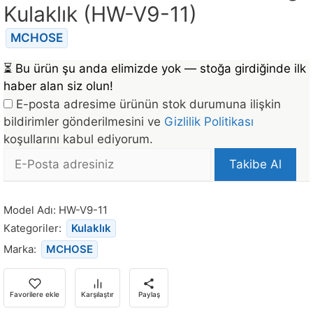
Kulaklık (HW-V9-11)
MCHOSE
⏳
Bu ürün şu anda elimizde yok — stoğa girdiğinde ilk
haber alan siz olun!
E-posta adresime ürünün stok durumuna ilişkin
bildirimler gönderilmesini ve
Gizlilik Politikası
koşullarını kabul ediyorum.
E-
Takibe Al
posta
Bu
Adresi
ürün
Model Adı:
HW-V9-11
stoğa
Kategoriler:
Kulaklık
döndüğünde
Marka:
MCHOSE
bildirim
almak
için
Favorilere ekle
Karşılaştır
Paylaş
e-