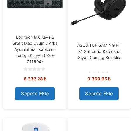
Logitech MX Keys S
Grafit Mac Uyumlu Arka
ASUS TUF GAMING H1
Aydınlatmalı Kablosuz
7.1 Surround Kablosuz
Türkçe Klavye (920-
Siyah Gaming Kulaklık
011594)
0
6.332,28
₺
3.369,95
₺
o
0
u
o
t
u
o
t
Sepete Ekle
Sepete Ekle
f
o
5
f
5