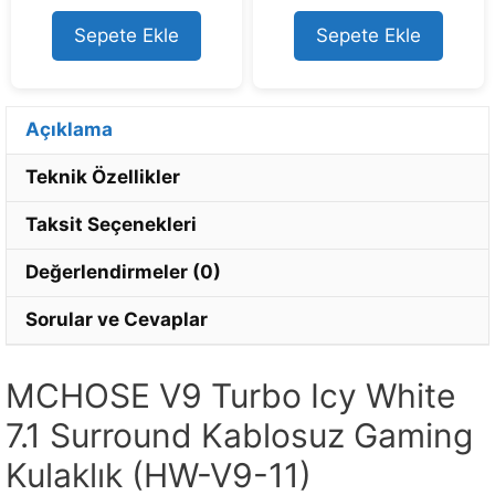
t
t
o
o
Sepete Ekle
Sepete Ekle
f
f
5
5
Açıklama
Teknik Özellikler
Taksit Seçenekleri
Değerlendirmeler (0)
Sorular ve Cevaplar
MCHOSE V9 Turbo Icy White
7.1 Surround Kablosuz Gaming
Kulaklık (HW-V9-11)