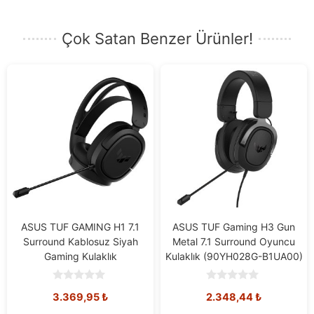
Çok Satan Benzer Ürünler!
ASUS TUF GAMING H1 7.1
ASUS TUF Gaming H3 Gun
Surround Kablosuz Siyah
Metal 7.1 Surround Oyuncu
Gaming Kulaklık
Kulaklık (90YH028G-B1UA00)
0
0
3.369,95
₺
2.348,44
₺
o
o
u
u