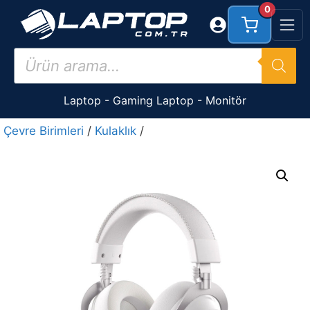
İçeriğe
0
atla
Products
search
Laptop
-
Gaming Laptop
-
Monitör
Çevre Birimleri
/
Kulaklık
/