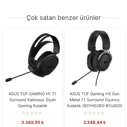
posta
adresinizi
Çok satan benzer ürünler
girin.
ASUS TUF GAMING H1 7.1
ASUS TUF Gaming H3 Gun
Surround Kablosuz Siyah
Metal 7.1 Surround Oyuncu
Gaming Kulaklık
Kulaklık (90YH028G-B1UA00)
0
0
3.369,95
₺
2.348,44
₺
o
o
u
u