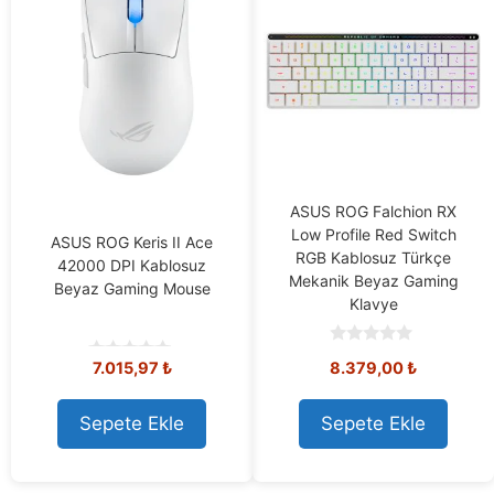
ASUS ROG Falchion RX
Low Profile Red Switch
ASUS ROG Keris II Ace
RGB Kablosuz Türkçe
42000 DPI Kablosuz
Mekanik Beyaz Gaming
Beyaz Gaming Mouse
Klavye
0
7.015,97
₺
8.379,00
₺
o
0
u
o
t
u
o
t
Sepete Ekle
Sepete Ekle
f
o
5
f
5