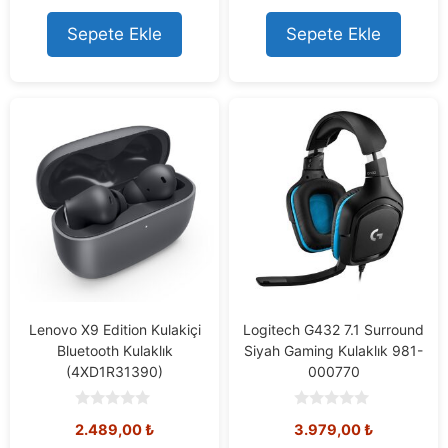
t
t
o
o
Sepete Ekle
Sepete Ekle
f
f
5
5
Lenovo X9 Edition Kulakiçi
Logitech G432 7.1 Surround
Bluetooth Kulaklık
Siyah Gaming Kulaklık 981-
(4XD1R31390)
000770
0
0
2.489,00
₺
3.979,00
₺
o
o
u
u